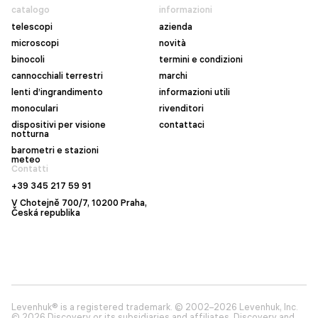
catalogo
informazioni
telescopi
azienda
microscopi
novità
binocoli
termini e condizioni
cannocchiali terrestri
marchi
lenti d’ingrandimento
informazioni utili
monoculari
rivenditori
dispositivi per visione
contattaci
notturna
barometri e stazioni
meteo
Contatti
+39 345 217 59 91
V Chotejně 700/7, 10200 Praha,
Česká republika
Levenhuk® is a registered trademark. © 2002–2026 Levenhuk, Inc.
© 2026 Discovery or its subsidiaries and affiliates. Discovery and