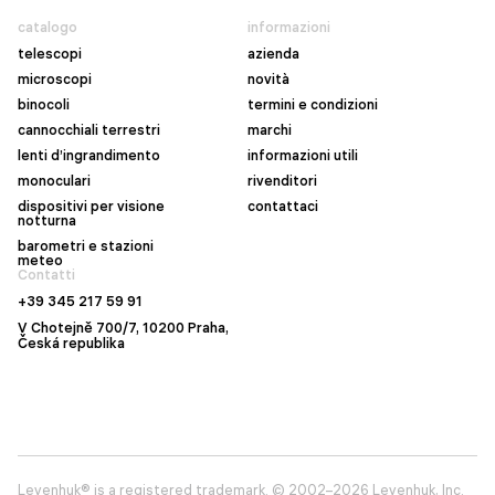
catalogo
informazioni
telescopi
azienda
microscopi
novità
binocoli
termini e condizioni
cannocchiali terrestri
marchi
lenti d’ingrandimento
informazioni utili
monoculari
rivenditori
dispositivi per visione
contattaci
notturna
barometri e stazioni
meteo
Contatti
+39 345 217 59 91
V Chotejně 700/7, 10200 Praha,
Česká republika
Levenhuk® is a registered trademark. © 2002–2026 Levenhuk, Inc.