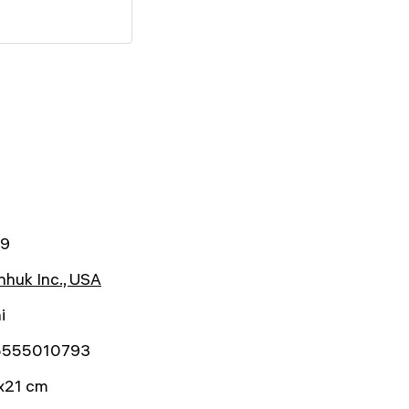
29
huk Inc., USA
i
5555010793
x21 cm