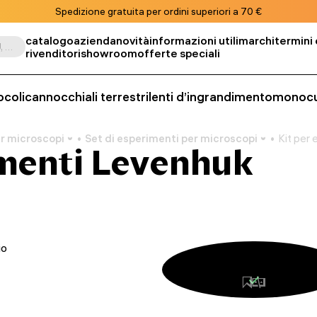
Spedizione gratuita per ordini superiori a 70 €
catalogo
azienda
novità
informazioni utili
marchi
termini 
Cerca per prodotto, SKU, categoria, ecc.
rivenditori
showroom
offerte speciali
ocoli
cannocchiali terrestri
lenti d’ingrandimento
monocu
r microscopi
Set di esperimenti per microscopi
Kit per
imenti Levenhuk
io