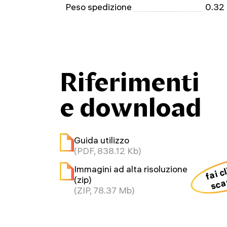
Peso spedizione
0.32
Riferimenti
e download
Guida utilizzo
(PDF, 838.12 Kb)
fai c
Immagini ad alta risoluzione
sca
(zip)
(ZIP, 78.37 Mb)