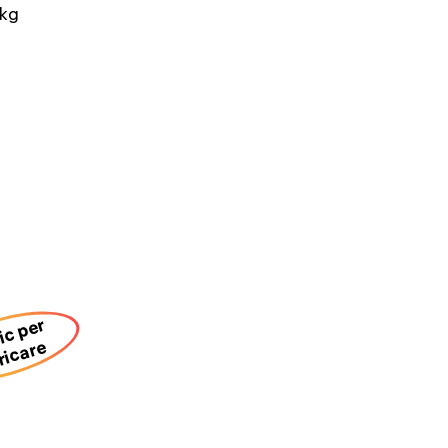
 kg
lic per
ricare