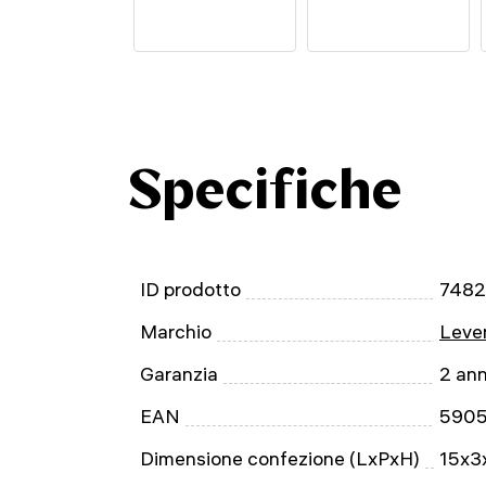
Specifiche
ID prodotto
748
Marchio
Leven
Garanzia
2 ann
EAN
590
Dimensione confezione (LxPxH)
15x3