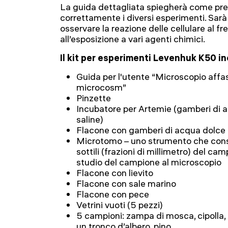
La guida dettagliata spiegherà come pre
correttamente i diversi esperimenti. Sarà
osservare la reazione delle cellulare al fr
all’esposizione a vari agenti chimici.
Il kit per esperimenti Levenhuk K50 in
Guida per l'utente “Microscopio affas
microcosm”
Pinzette
Incubatore per Artemie (gamberi di 
saline)
Flacone con gamberi di acqua dolce
Microtomo – uno strumento che conse
sottili (frazioni di millimetro) del ca
studio del campione al microscopio
Flacone con lievito
Flacone con sale marino
Flacone con pece
Vetrini vuoti (5 pezzi)
5 campioni: zampa di mosca, cipolla,
un tronco d’albero, pino