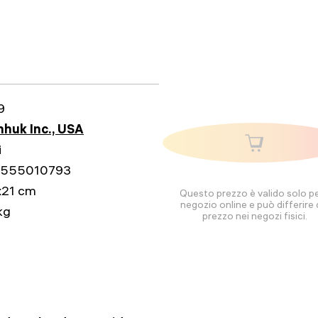
9
huk Inc., USA
i
555010793
x21 cm
Questo prezzo è valido solo per
negozio online e può differire 
kg
prezzo nei negozi fisici.