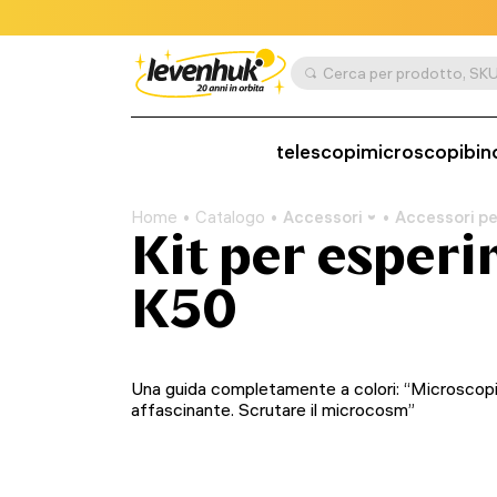
telescopi
microscopi
bin
Home
Catalogo
Accessori
Accessori pe
Kit per esper
K50
Una guida completamente a colori: “Microscop
affascinante. Scrutare il microcosm”