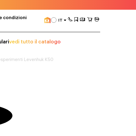
e condizioni
IT
lari
vedi tutto il catalogo
 esperimenti Levenhuk K50