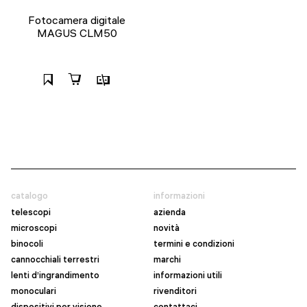
Fotocamera digitale
MAGUS CLM50
catalogo
informazioni
telescopi
azienda
microscopi
novità
binocoli
termini e condizioni
cannocchiali terrestri
marchi
lenti d’ingrandimento
informazioni utili
monoculari
rivenditori
dispositivi per visione
contattaci