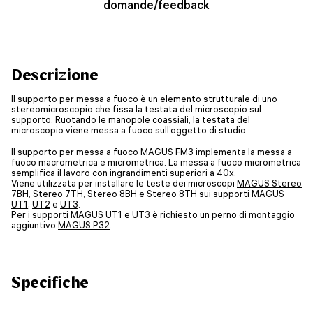
domande/feedback
Descrizione
Il supporto per messa a fuoco è un elemento strutturale di uno
stereomicroscopio che fissa la testata del microscopio sul
supporto. Ruotando le manopole coassiali, la testata del
microscopio viene messa a fuoco sull’oggetto di studio.
Il supporto per messa a fuoco MAGUS FM3 implementa la messa a
fuoco macrometrica e micrometrica. La messa a fuoco micrometrica
semplifica il lavoro con ingrandimenti superiori a 40x.
Viene utilizzata per installare le teste dei microscopi
MAGUS Stereo
7BH
,
Stereo 7TH
,
Stereo 8BH
e
Stereo 8TH
sui supporti
MAGUS
UT1
,
UT2
e
UT3
.
Per i supporti
MAGUS UT1
e
UT3
è richiesto un perno di montaggio
aggiuntivo
MAGUS P32
.
Specifiche