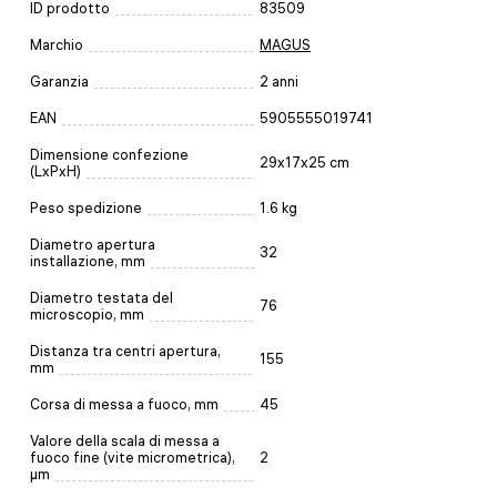
ID prodotto
83509
Marchio
MAGUS
Garanzia
2 anni
EAN
5905555019741
Dimensione confezione
29x17x25 cm
(LxPxH)
Peso spedizione
1.6 kg
Diametro apertura
32
installazione, mm
Diametro testata del
76
microscopio, mm
Distanza tra centri apertura,
155
mm
Corsa di messa a fuoco, mm
45
Valore della scala di messa a
fuoco fine (vite micrometrica),
2
μm