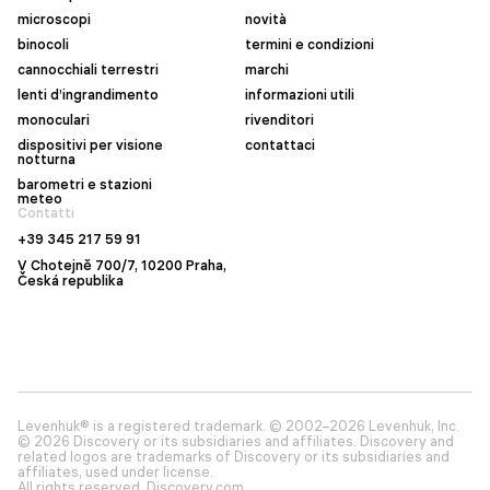
microscopi
novità
binocoli
termini e condizioni
cannocchiali terrestri
marchi
lenti d’ingrandimento
informazioni utili
monoculari
rivenditori
dispositivi per visione
contattaci
notturna
barometri e stazioni
meteo
Contatti
+39 345 217 59 91
V Chotejně 700/7, 10200 Praha,
Česká republika
Levenhuk® is a registered trademark. © 2002–2026 Levenhuk, Inc.
© 2026 Discovery or its subsidiaries and affiliates. Discovery and
related logos are trademarks of Discovery or its subsidiaries and
affiliates, used under license.
All rights reserved. Discovery.com