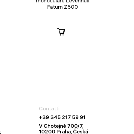
monoculare Levenhuk
Fatum Z500
Contatti
+39 345 217 59 91
V Chotejně 700/7,
10200 Praha, Česká
i