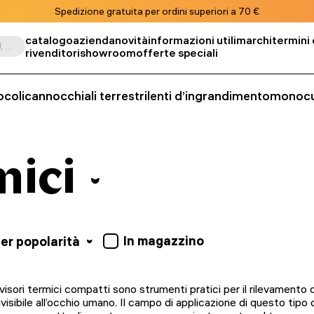
Spedizione gratuita per ordini superiori a 70 €
catalogo
azienda
novità
informazioni utili
marchi
termini 
Cerca per prodotto, SKU, categoria, ecc.
rivenditori
showroom
offerte speciali
ocoli
cannocchiali terrestri
lenti d’ingrandimento
monocu
mici
In magazzino
er popolarità
 visori termici compatti sono strumenti pratici per il rilevament
nvisibile all’occhio umano. Il campo di applicazione di questo tipo