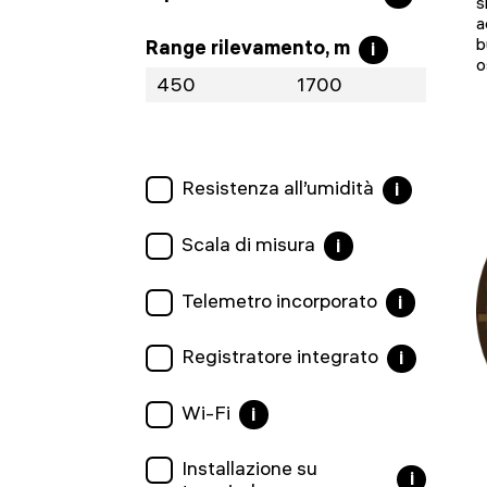
s
a
b
Range rilevamento, m
i
o
Resistenza all’umidità
i
Scala di misura
i
Telemetro incorporato
i
Registratore integrato
i
Wi-Fi
i
Installazione su
i