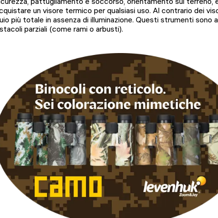
icurezza, pattugliamento e soccorso, orientamento sul terreno, e
cquistare un visore termico per qualsiasi uso. Al contrario dei viso
uio più totale in assenza di illuminazione. Questi strumenti sono
stacoli parziali (come rami o arbusti).