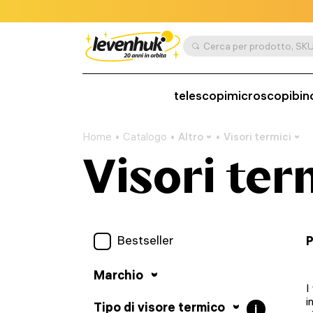
telescopi
microscopi
bin
Home
Catalogo
Altro
Visori termici
Visori ter
Bestseller
P
Marchio
I
i
Tipo di visore termico
i