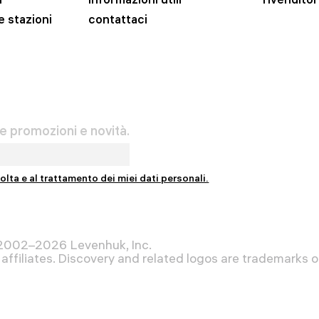
e stazioni
contattaci
re promozioni e novità.
olta e al trattamento dei miei dati personali.
 2002–2026 Levenhuk, Inc.
affiliates. Discovery and related logos are trademarks of