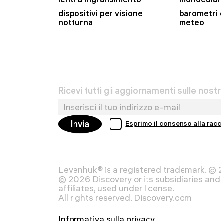
dispositivi per visione
barometri 
notturna
meteo
Ricevi tutti gli aggiornamenti sulle nost
Invia
Esprimo il consenso alla racc
Levenhuk® is a registered trademark. ©
© 2026 Discovery or its subsidiaries and 
affiliates, used under license.
All rights reserved. Discovery.com
Informativa sulla privacy