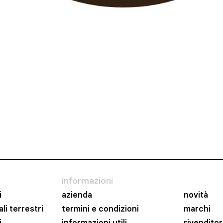
informazioni
i
azienda
novità
li terrestri
termini e condizioni
marchi
i
informazioni utili
rivenditor