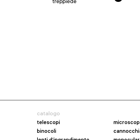
treppiede
catalogo
telescopi
microscop
binocoli
cannocchia
lenti d’ingrandimento
monocular