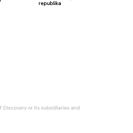
republika
 Discovery or its subsidiaries and