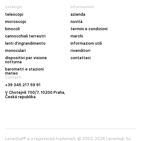
catalogo
informazioni
telescopi
azienda
microscopi
novità
binocoli
termini e condizioni
cannocchiali terrestri
marchi
lenti d’ingrandimento
informazioni utili
monoculari
rivenditori
dispositivi per visione
contattaci
notturna
barometri e stazioni
meteo
Contatti
+39 345 217 59 91
V Chotejně 700/7, 10200 Praha,
Česká republika
Levenhuk® is a registered trademark. © 2002–2026 Levenhuk, Inc.