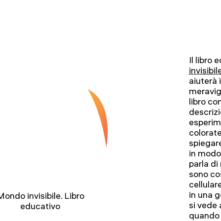
Il libro
invisibi
aiuterà 
meravigl
libro co
descrizi
esperime
colorate
spiegar
in modo 
parla di
sono cos
cellulare
in una g
Mondo invisibile. Libro
si vede
educativo
quando s