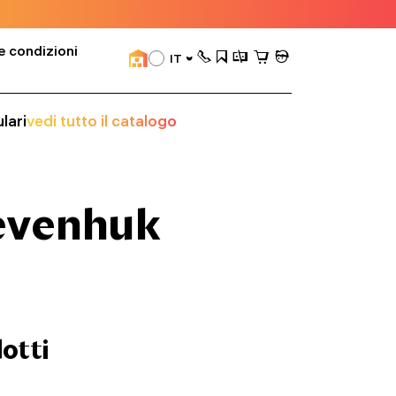
e condizioni
IT
lari
vedi tutto il catalogo
Levenhuk
dotti