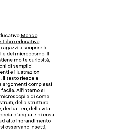
 educativo
Mondo
le. Libro educativo
i ragazzi a scoprire le
ie del microcosmo. Il
ntiene molte curiosità,
oni di semplici
nti e illustrazioni
. Il testo riesce a
e argomenti complessi
facile. All’interno si
 microscopi e di come
truiti, della struttura
, dei batteri, della vita
occia d’acqua e di cosa
 ad alto ingrandimento
i osservano insetti,