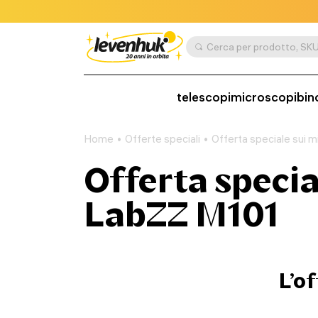
telescopi
microscopi
bin
Home
Offerte speciali
Offerta speciale sui
Offerta speci
LabZZ M101
L’of