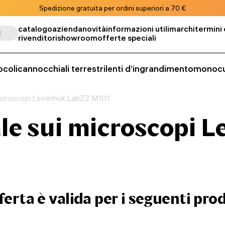
Spedizione gratuita per ordini superiori a 70 €
catalogo
azienda
novità
informazioni utili
marchi
termini 
Cerca per prodotto, SKU, categoria, ecc.
rivenditori
showroom
offerte speciali
ocoli
cannocchiali terrestri
lenti d’ingrandimento
monocu
 microscopi Levenhuk LabZZ M101
ale sui microscopi 
ferta è valida per i seguenti pro