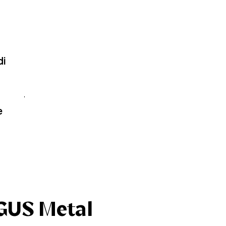
di
e
AGUS Metal