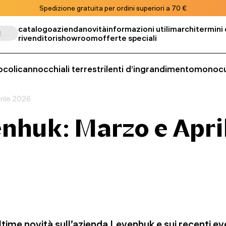
Spedizione gratuita per ordini superiori a 70 €
catalogo
azienda
novità
informazioni utili
marchi
termini 
Cerca per prodotto, SKU, categoria, ecc.
rivenditori
showroom
offerte speciali
ocoli
cannocchiali terrestri
lenti d’ingrandimento
monocu
rile 2026
enhuk: Marzo e Apri
ltime novità sull’azienda Levenhuk e sui recenti even