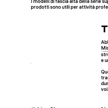
I modelli di fascia alta della serie 
prodotti sono utili per attività prof
T
Abb
Mis
str
e u
Que
tra
dur
voi