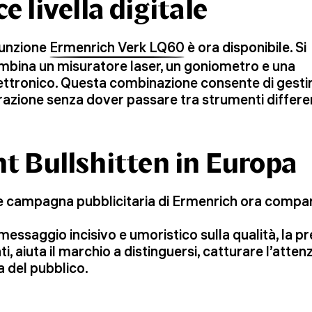
e livella digitale
funzione
Ermenrich Verk LQ60
è ora disponibile. Si
combina un misuratore laser, un goniometro e una
 elettronico. Questa combinazione consente di gesti
azione senza dover passare tra strumenti differen
t Bullshitten in Europa
 campagna pubblicitaria di Ermenrich ora compare 
essaggio incisivo e umoristico sulla qualità, la prec
i, aiuta il marchio a distinguersi, catturare l’atte
 del pubblico.