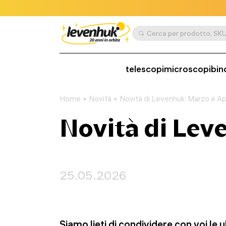
telescopi
microscopi
bin
Home
Novità
Novità di Levenhuk: Marzo e Ap
Novità di Lev
25.05.2026
Siamo lieti di condividere con voi le u