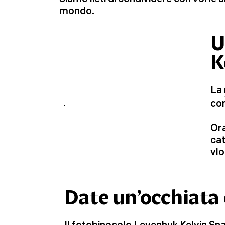
mondo.
U
K
La
con
Ora
cat
vlo
Date un’occhiata 
Il fotobinocolo
Levenhuk Kelvin Sn