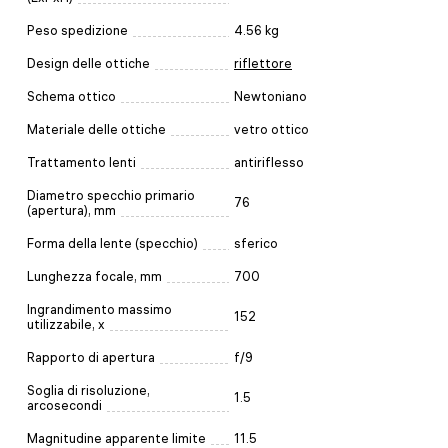
Peso spedizione
4.56 kg
Design delle ottiche
riflettore
Schema ottico
Newtoniano
Materiale delle ottiche
vetro ottico
Trattamento lenti
antiriflesso
Diametro specchio primario
76
(apertura), mm
Forma della lente (specchio)
sferico
Lunghezza focale, mm
700
Ingrandimento massimo
152
utilizzabile, x
Rapporto di apertura
f/9
Soglia di risoluzione,
1.5
arcosecondi
Magnitudine apparente limite
11.5