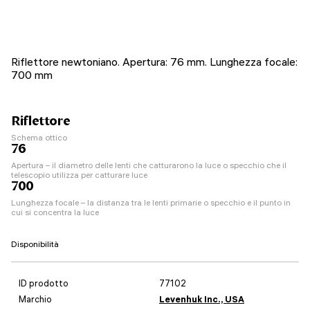
Riflettore newtoniano. Apertura: 76 mm. Lunghezza focale:
700 mm
Riflettore
Schema ottico
76
Apertura – il diametro delle lenti che catturarono la luce o specchio che il
telescopio utilizza per catturare luce
700
Lunghezza focale – la distanza tra le lenti primarie o specchio e il punto in
cui si concentra la luce
Disponibilità
ID prodotto
77102
Marchio
Levenhuk Inc., USA