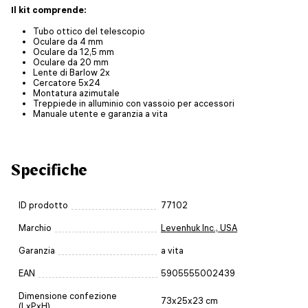
Il kit comprende:
Tubo ottico del telescopio
Oculare da 4 mm
Oculare da 12,5 mm
Oculare da 20 mm
Lente di Barlow 2x
Cercatore 5x24
Montatura azimutale
Treppiede in alluminio con vassoio per accessori
Manuale utente e garanzia a vita
Specifiche
ID prodotto
77102
Marchio
Levenhuk Inc., USA
Garanzia
a vita
EAN
5905555002439
Dimensione confezione
73x25x23 cm
(LxPxH)