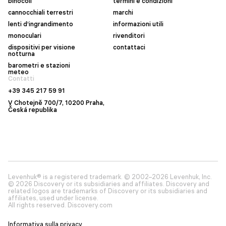
binocoli
termini e condizioni
cannocchiali terrestri
marchi
lenti d’ingrandimento
informazioni utili
monoculari
rivenditori
dispositivi per visione
contattaci
notturna
barometri e stazioni
meteo
Contatti
+39 345 217 59 91
V Chotejně 700/7, 10200 Praha,
Česká republika
Levenhuk® is a registered trademark. © 2002–2026 Levenhuk, Inc.
© 2026 Discovery or its subsidiaries and affiliates. Discovery and
related logos are trademarks of Discovery or its subsidiaries and
affiliates, used under license.
All rights reserved. Discovery.com
Informativa sulla privacy