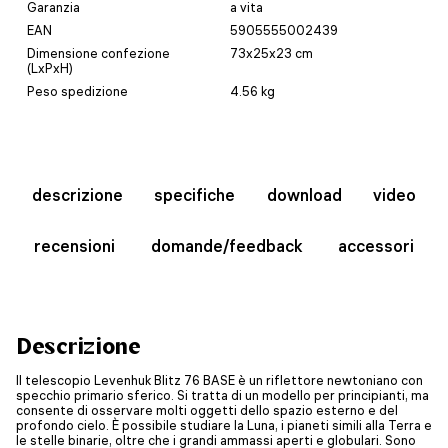
Garanzia
a vita
EAN
5905555002439
Dimensione confezione
73x25x23 cm
(LxPxH)
Peso spedizione
4.56 kg
descrizione
specifiche
download
video
recensioni
domande/feedback
accessori
Descrizione
Il telescopio Levenhuk Blitz 76 BASE è un riflettore newtoniano con
specchio primario sferico. Si tratta di un modello per principianti, ma
consente di osservare molti oggetti dello spazio esterno e del
profondo cielo. È possibile studiare la Luna, i pianeti simili alla Terra e
le stelle binarie, oltre che i grandi ammassi aperti e globulari. Sono