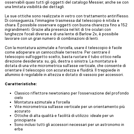
osservabili quasi tutti gli oggetti del catalogo Messier, anche se con
una limitata visibilità dei dettagli.
Le sue ottiche sono realizzate in vetro con trattamento antiriflesso.
Di conseguenza, l’immagine trasmessa dal telescopio è nitida e
chiara. È possibile osservare oggetti con buona chiarezza fino a 152
ingrandimenti. Grazie alla presenza nel kit di tre oculari con
lunghezze focali diverse e di una lente di Barlow 2x, è possibile
lavorare con un gran numero di combinazioni di lenti.
Con la montatura azimutale a forcella, usare il telescopio è facile
come adoperare un cannocchiale terrestre. Per centrare il
telescopio sull’oggetto scelto, basta ruotare il tubo ottico nella
direzione desiderata: su, giù, destra o sinistra. La montatura è
dotata di una vite micrometrica sull’asse verticale, che consente di
orientare il telescopio con accuratezza e fluidità. Il treppiede in
alluminio è regolabile in altezza e dotato di vassoio per accessori.
Caratteristiche:
Classico riflettore newtoniano per l’osservazione del profondo
cielo
Montatura azimutale a forcella
Vite micrometrica sull’asse verticale per un orientamento più
accurato
Ottiche di alta qualità e facilità di utilizzo: ideale per un
principiante
Sono inclusi tutti gli accessori necessari per un astronomo in
erba