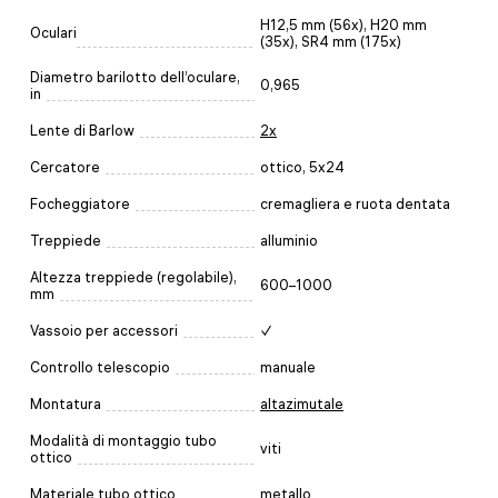
H12,5 mm (56х), H20 mm
Oculari
(35x), SR4 mm (175х)
Diametro barilotto dell’oculare,
0,965
in
Lente di Barlow
2x
Cercatore
ottico, 5x24
Focheggiatore
cremagliera e ruota dentata
Treppiede
alluminio
Altezza treppiede (regolabile),
600–1000
mm
Vassoio per accessori
✓
Controllo telescopio
manuale
Montatura
altazimutale
Modalità di montaggio tubo
viti
ottico
Materiale tubo ottico
metallo