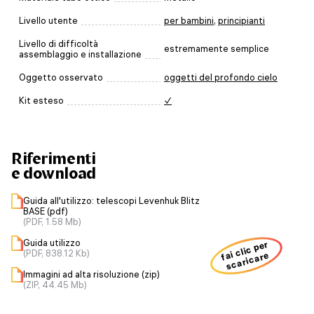
Livello utente
per bambini
,
principianti
Livello di difficoltà
estremamente semplice
assemblaggio e installazione
Oggetto osservato
oggetti del profondo cielo
Kit esteso
✓
Riferimenti
e download
Guida all'utilizzo: telescopi Levenhuk Blitz
BASE (pdf)
(PDF, 1.58 Mb)
Guida utilizzo
fai clic per
(PDF, 838.12 Kb)
scaricare
Immagini ad alta risoluzione (zip)
(ZIP, 44.45 Mb)