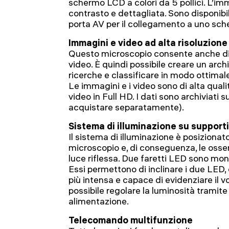
schermo LCD a colori da 5 pollici. L’imm
contrasto e dettagliata. Sono disponib
porta AV per il collegamento a uno sch
Immagini e video ad alta risoluzione
Questo microscopio consente anche di 
video. È quindi possibile creare un archi
ricerche e classificare in modo ottimale i
Le immagini e i video sono di alta quali
video in Full HD. I dati sono archiviati
acquistare separatamente).
Sistema di illuminazione su supporti 
Il sistema di illuminazione è posizionato
microscopio e, di conseguenza, le osse
luce riflessa. Due faretti LED sono monta
Essi permettono di inclinare i due LED,
più intensa e capace di evidenziare il 
possibile regolare la luminosità tramit
alimentazione.
Telecomando multifunzione