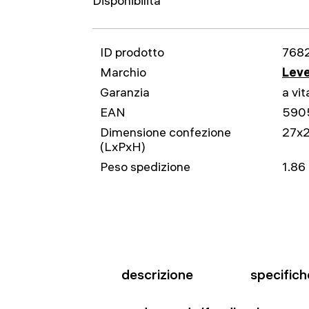
Disponibilità
ID prodotto
768
Marchio
Leve
Garanzia
a vit
EAN
590
Dimensione confezione
27x2
(LxPxH)
Peso spedizione
1.86
descrizione
specifich