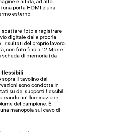
agine è nitida, ad alto
ili una porta HDMI e una
ermo esterno.
scattare foto e registrare
vio digitale delle proprie
 risultati del proprio lavoro.
tà, con foto fino a 12 Mpx e
 su scheda di memoria (da
flessibili
 sopra il tavolino del
rvazioni sono condotte in
ti su dei supporti flessibili.
 creando un’illuminazione
volume del campione. È
e una manopola sul cavo di