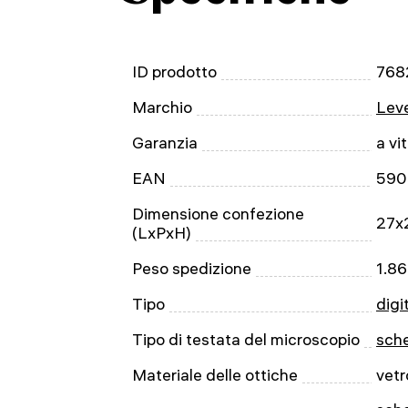
ID prodotto
768
Marchio
Leve
Garanzia
a vi
EAN
590
Dimensione confezione
27x
(LxPxH)
Peso spedizione
1.86
Tipo
digi
Tipo di testata del microscopio
sche
Materiale delle ottiche
vetr