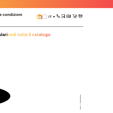
e condizioni
IT
lari
vedi tutto il catalogo
visualizza
tutto