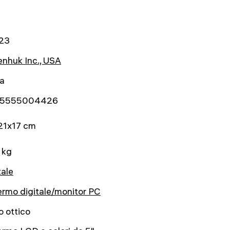
23
nhuk Inc., USA
ta
5555004426
21x17 cm
 kg
tale
rmo digitale/monitor PC
o ottico