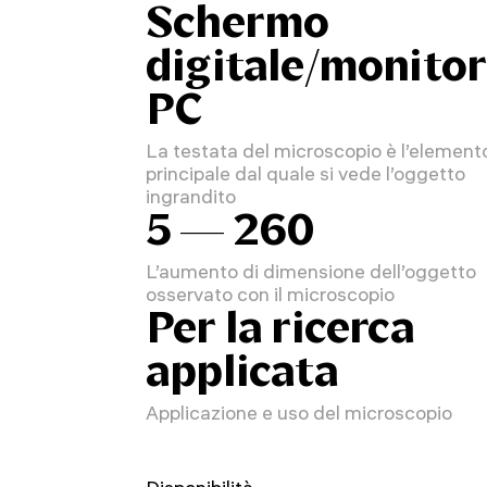
Schermo
digitale/monitor
PC
La testata del microscopio è l’element
principale dal quale si vede l’oggetto
ingrandito
5 — 260
L’aumento di dimensione dell’oggetto
osservato con il microscopio
Per la ricerca
applicata
Applicazione e uso del microscopio