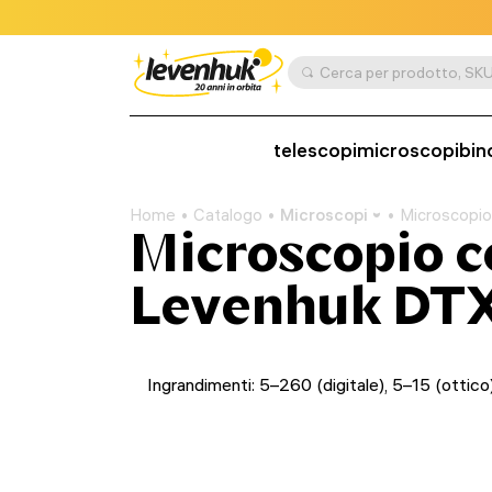
telescopi
microscopi
bin
Home
Catalogo
Microscopi
Microscopi
Microscopio 
Levenhuk DT
Ingrandimenti: 5–260 (digitale), 5–15 (ottico