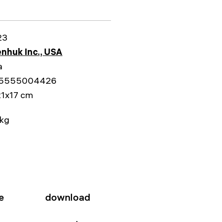
23
nhuk Inc., USA
a
5555004426
1x17 cm
 kg
e
download