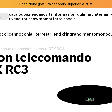
Spedizione gratuita per ordini superiori a 70 €
catalogo
azienda
novità
informazioni utili
marchi
termini 
Cerca per prodotto, SKU, categoria, ecc.
rivenditori
showroom
offerte speciali
ocoli
cannocchiali terrestri
lenti d’ingrandimento
monocu
o con telecomando Levenhuk DTX RC3
con telecomando
X RC3
)