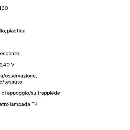
160
lo, plastica
nescente
240 V
ra/osservazione
,
o/tessuto
 di appoggio/su treppiede
etro lampada T4