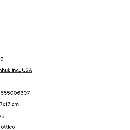
89
huk Inc., USA
a
5555006307
7x17 cm
kg
 ottico