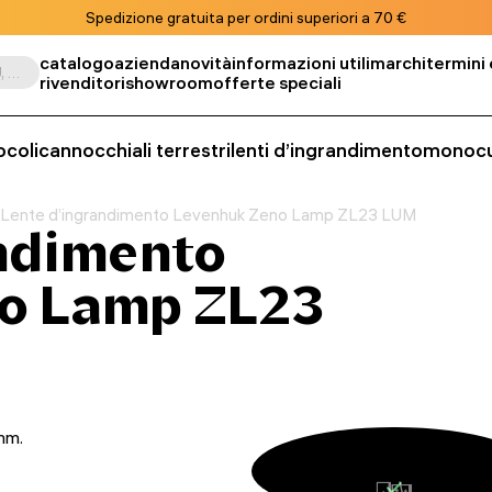
Spedizione gratuita per ordini superiori a 70 €
catalogo
azienda
novità
informazioni utili
marchi
termini 
Cerca per prodotto, SKU, categoria, ecc.
rivenditori
showroom
offerte speciali
ocoli
cannocchiali terrestri
lenti d’ingrandimento
monocu
Lente d’ingrandimento Levenhuk Zeno Lamp ZL23 LUM
andimento
o Lamp ZL23
mm.