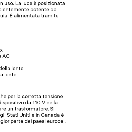
n uso. La luce è posizionata
ficientemente potente da
buia. È alimentata tramite
2x
e AC
della lente
la lente
che per la corretta tensione
dispositivo da 110 V nella
are un trasformatore. Si
li Stati Uniti e in Canada è
ior parte dei paesi europei.