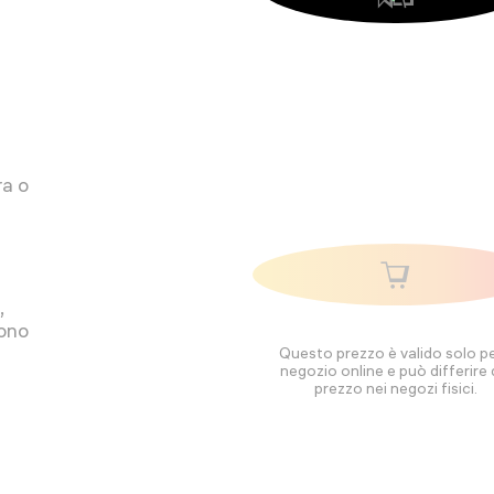
ra o
,
sono
Questo prezzo è valido solo per
negozio online e può differire 
prezzo nei negozi fisici.