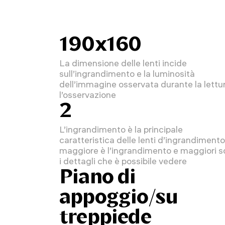
190x160
La dimensione delle lenti incide
sull’ingrandimento e la luminosità
dell’immagine osservata durante la lettu
l’osservazione
2
L’ingrandimento è la principale
caratteristica delle lenti d’ingrandimento
maggiore è l’ingrandimento e maggiori 
i dettagli che è possibile vedere
Piano di
appoggio/su
treppiede