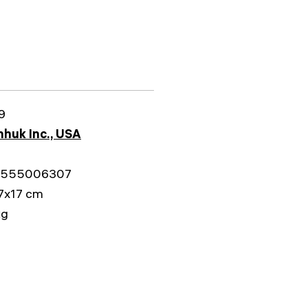
9
huk Inc., USA
555006307
7x17 cm
kg