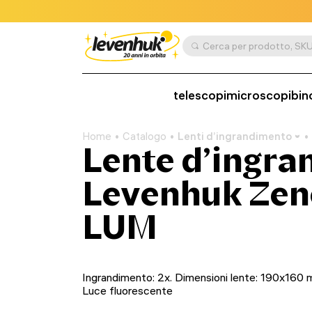
telescopi
microscopi
bin
Home
Catalogo
Lenti d’ingrandimento
Lente d’ingr
Levenhuk Zen
LUM
Ingrandimento: 2x. Dimensioni lente: 190x160 
Luce fluorescente