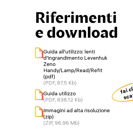
Riferimenti
e download
Guida all'utilizzo: lenti
d’ingrandimento Levenhuk
Zeno
Handy/Lamp/Read/Refit
(pdf)
(PDF, 87.5 Kb)
fai c
sca
Guida utilizzo
(PDF, 838.12 Kb)
Immagini ad alta risoluzione
(zip)
(ZIP, 96.96 Mb)