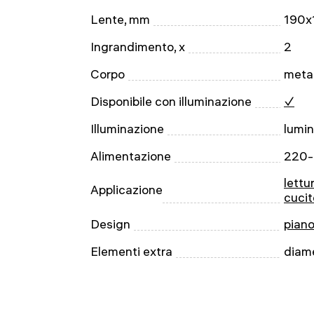
Lente, mm
190x
Ingrandimento, x
2
Corpo
metal
Disponibile con illuminazione
✓
Illuminazione
lumi
Alimentazione
220-
lettu
Applicazione
cucit
Design
piano
Elementi extra
diam