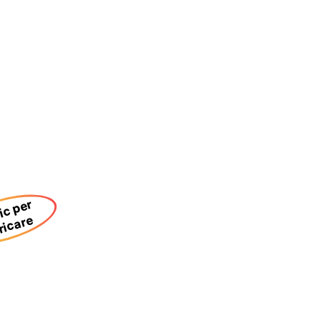
lic per
ricare