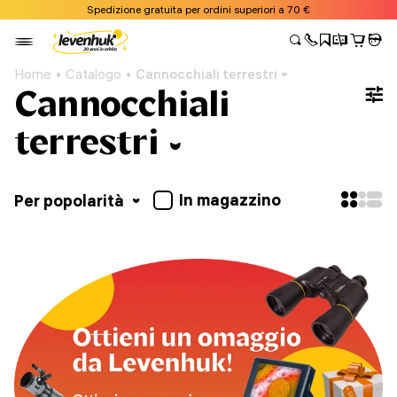
Spedizione gratuita per ordini superiori a 70 €
Home
Catalogo
Cannocchiali terrestri
Cannocchiali
terrestri
In magazzino
Per popolarità