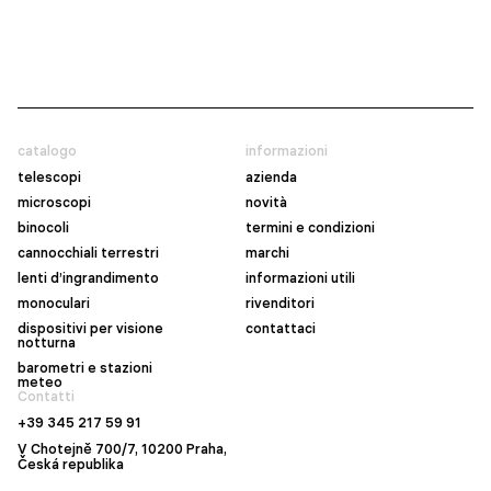
catalogo
informazioni
telescopi
azienda
microscopi
novità
binocoli
termini e condizioni
cannocchiali terrestri
marchi
lenti d’ingrandimento
informazioni utili
monoculari
rivenditori
dispositivi per visione
contattaci
notturna
barometri e stazioni
meteo
Contatti
+39 345 217 59 91
V Chotejně 700/7, 10200 Praha,
Česká republika