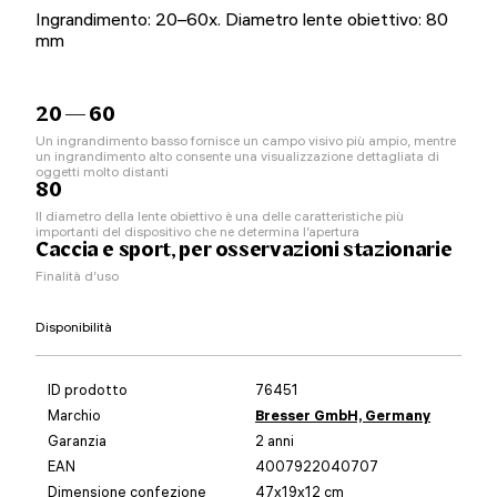
Ingrandimento: 20–60x. Diametro lente obiettivo: 80
mm
20 — 60
Un ingrandimento basso fornisce un campo visivo più ampio, mentre
un ingrandimento alto consente una visualizzazione dettagliata di
oggetti molto distanti
80
Il diametro della lente obiettivo è una delle caratteristiche più
importanti del dispositivo che ne determina l’apertura
Caccia e sport, per osservazioni stazionarie
Finalità d’uso
Disponibilità
ID prodotto
76451
Marchio
Bresser GmbH, Germany
Garanzia
2 anni
EAN
4007922040707
Dimensione confezione
47x19x12 cm