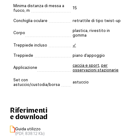
Minima distanza di messa a
15
fuoco, m
Conchiglia oculare
retrattile di tipo twist-up
plastica, rivestito in
Corpo
gomma
Treppiede incluso
✓
Treppiede
piano d’appoggio
caccia e sport
,
per
Applicazione
osservazioni stazionarie
Set con
astuccio
astuccio/custodia/borsa
Riferimenti
e download
Guida utilizzo
(PDF, 838.12 Kb)