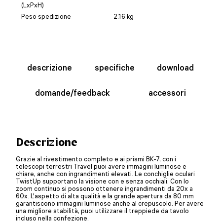
(LxPxH)
Peso spedizione
2.16 kg
descrizione
specifiche
download
domande/feedback
accessori
Descrizione
Grazie al rivestimento completo e ai prismi BK-7, con i
telescopi terrestri Travel puoi avere immagini luminose e
chiare, anche con ingrandimenti elevati. Le conchiglie oculari
TwistUp supportano la visione con e senza occhiali. Con lo
zoom continuo si possono ottenere ingrandimenti da 20x a
60x. L'aspetto di alta qualità e la grande apertura da 80 mm
garantiscono immagini luminose anche al crepuscolo. Per avere
una migliore stabilità, puoi utilizzare il treppiede da tavolo
incluso nella confezione.