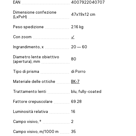
EAN
4007922040707
Dimensione confezione
47x19x12 cm
(LxPxH)
Peso spedizione
2.16 kg
Con zoom
✓
Ingrandimento, x
20 — 60
Diametro lente obiettivo
80
(apertura), mm
Tipo di prisma
di Porro
Materiale delle ottiche
BK-7
Trattamento lenti
blu, fully-coated
Fattore crepuscolare
69.28
Luminosità relativa
16
Campo visivo, °
2
Campo visivo, m/1000 m
35