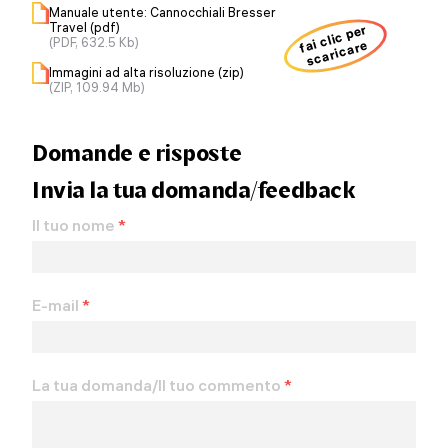
Manuale utente: Cannocchiali Bresser
Travel (pdf)
fai clic per
(PDF, 632.5 Kb)
scaricare
Immagini ad alta risoluzione (zip)
(ZIP, 109.94 Mb)
Domande e risposte
Invia la tua domanda/feedback
Il tuo nome
*
E-mail
*
La tua domanda/Il tuo commento
*