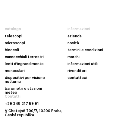
catalogo
informazioni
telescopi
azienda
microscopi
novità
binocoli
termini e condizioni
cannocchiali terrestri
marchi
lenti d’ingrandimento
informazioni utili
monoculari
rivenditori
dispositivi per visione
contattaci
notturna
barometri e stazioni
meteo
Contatti
+39 345 217 59 91
V Chotejně 700/7, 10200 Praha,
Česká republika