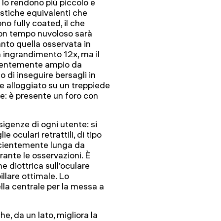
 lo rendono più piccolo e
istiche equivalenti che
no fully coated, il che
con tempo nuvoloso sarà
nto quella osservata in
un ingrandimento 12x, ma il
ientemente ampio da
 di inseguire bersagli in
 alloggiato su un treppiede
e: è presente un foro con
sigenze di ogni utente: si
e oculari retrattili, di tipo
ficientemente lunga da
rante le osservazioni. È
ne diottrica sull’oculare
llare ottimale. Lo
la centrale per la messa a
e, da un lato, migliora la