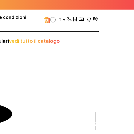
e condizioni
IT
lari
vedi tutto il catalogo
visualizza
tutto