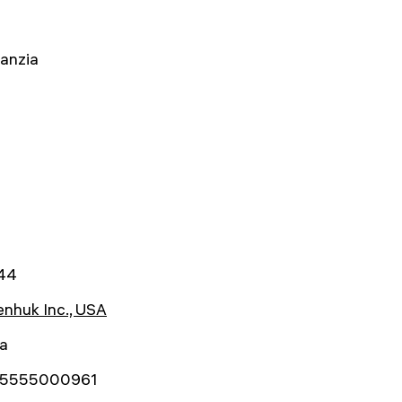
ranzia
44
nhuk Inc., USA
ta
5555000961