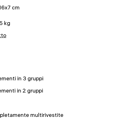
16x7 cm
5 kg
tto
ementi in 3 gruppi
ementi in 2 gruppi
letamente multirivestite