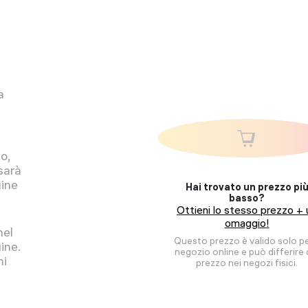
a
o,
sarà
gine
Hai trovato un prezzo pi
basso?
Ottieni lo stesso prezzo + 
omaggio!
nel
Questo prezzo è valido solo per
ine.
negozio online e può differire 
ni
prezzo nei negozi fisici.