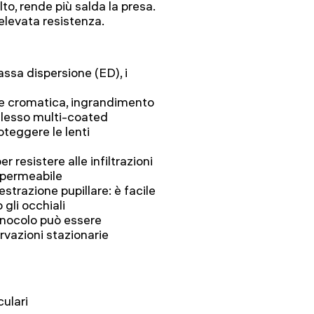
lto, rende più salda la presa.
elevata resistenza.
assa dispersione (ED), i
ne cromatica, ingrandimento
iflesso multi-coated
oteggere le lenti
r resistere alle infiltrazioni
mpermeabile
estrazione pupillare: è facile
gli occhiali
 binocolo può essere
rvazioni stazionarie
culari