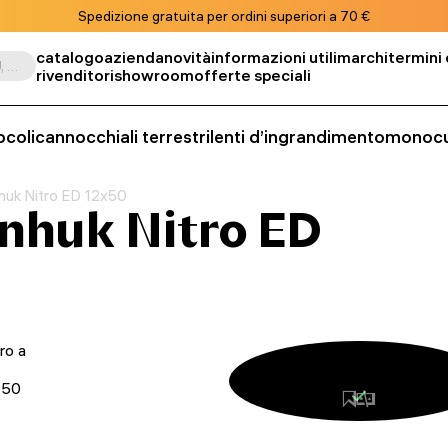
Spedizione gratuita per ordini superiori a 70 €
catalogo
azienda
novità
informazioni utili
marchi
termini 
Cerca per prodotto, SKU, categoria, ecc.
rivenditori
showroom
offerte speciali
ocoli
cannocchiali terrestri
lenti d’ingrandimento
monocu
huk Nitro ED 12x50
nhuk Nitro ED
ro a
: 50