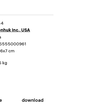
44
nhuk Inc., USA
a
5555000961
16x7 cm
5 kg
e
download