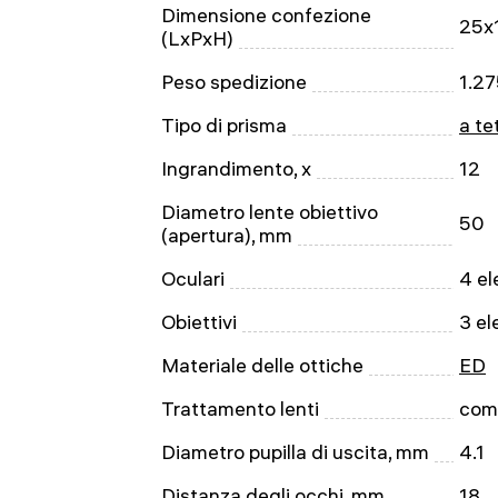
Dimensione confezione
25x
(LxPxH)
Peso spedizione
1.27
Tipo di prisma
a te
Ingrandimento, x
12
Diametro lente obiettivo
50
(apertura), mm
Oculari
4 el
Obiettivi
3 el
Materiale delle ottiche
ED
Trattamento lenti
comp
Diametro pupilla di uscita, mm
4.1
Distanza degli occhi, mm
18