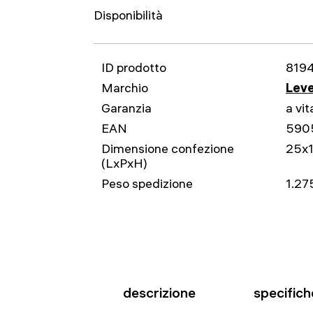
Disponibilità
ID prodotto
819
Marchio
Leve
Garanzia
a vit
EAN
590
Dimensione confezione
25x
(LxPxH)
Peso spedizione
1.27
descrizione
specifich