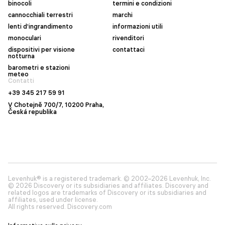
binocoli
termini e condizioni
cannocchiali terrestri
marchi
lenti d’ingrandimento
informazioni utili
monoculari
rivenditori
dispositivi per visione
contattaci
notturna
barometri e stazioni
meteo
Contatti
+39 345 217 59 91
V Chotejně 700/7, 10200 Praha,
Česká republika
Levenhuk® is a registered trademark. © 2002–2026 Levenhuk, Inc.
© 2026 Discovery or its subsidiaries and affiliates. Discovery and
related logos are trademarks of Discovery or its subsidiaries and
affiliates, used under license.
All rights reserved. Discovery.com