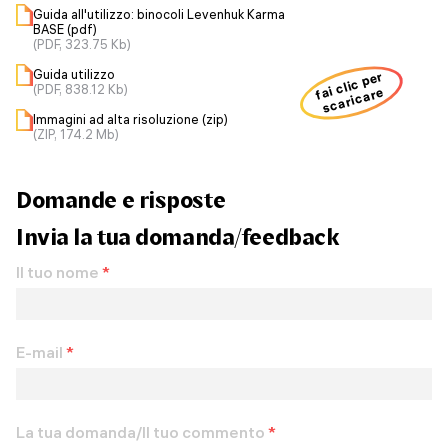
Guida all'utilizzo: binocoli Levenhuk Karma
BASE (pdf)
(PDF, 323.75 Kb)
Guida utilizzo
fai clic per
(PDF, 838.12 Kb)
scaricare
Immagini ad alta risoluzione (zip)
(ZIP, 174.2 Mb)
Domande e risposte
Invia la tua domanda/feedback
Il tuo nome
*
E-mail
*
La tua domanda/Il tuo commento
*