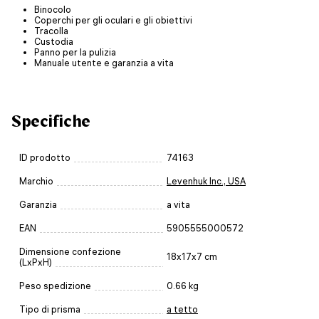
Binocolo
Coperchi per gli oculari e gli obiettivi
Tracolla
Custodia
Panno per la pulizia
Manuale utente e garanzia a vita
Specifiche
ID prodotto
74163
Marchio
Levenhuk Inc., USA
Garanzia
a vita
EAN
5905555000572
Dimensione confezione
18x17x7 cm
(LxPxH)
Peso spedizione
0.66 kg
Tipo di prisma
a tetto