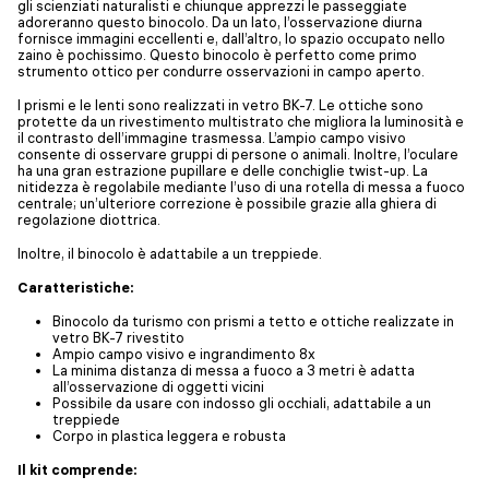
gli scienziati naturalisti e chiunque apprezzi le passeggiate
adoreranno questo binocolo. Da un lato, l’osservazione diurna
fornisce immagini eccellenti e, dall’altro, lo spazio occupato nello
zaino è pochissimo. Questo binocolo è perfetto come primo
strumento ottico per condurre osservazioni in campo aperto.
I prismi e le lenti sono realizzati in vetro BK-7. Le ottiche sono
protette da un rivestimento multistrato che migliora la luminosità e
il contrasto dell’immagine trasmessa. L’ampio campo visivo
consente di osservare gruppi di persone o animali. Inoltre, l’oculare
ha una gran estrazione pupillare e delle conchiglie twist-up. La
nitidezza è regolabile mediante l’uso di una rotella di messa a fuoco
centrale; un’ulteriore correzione è possibile grazie alla ghiera di
regolazione diottrica.
Inoltre, il binocolo è adattabile a un treppiede.
Caratteristiche:
Binocolo da turismo con prismi a tetto e ottiche realizzate in
vetro BK-7 rivestito
Ampio campo visivo e ingrandimento 8x
La minima distanza di messa a fuoco a 3 metri è adatta
all’osservazione di oggetti vicini
Possibile da usare con indosso gli occhiali, adattabile a un
treppiede
Corpo in plastica leggera e robusta
Il kit comprende: