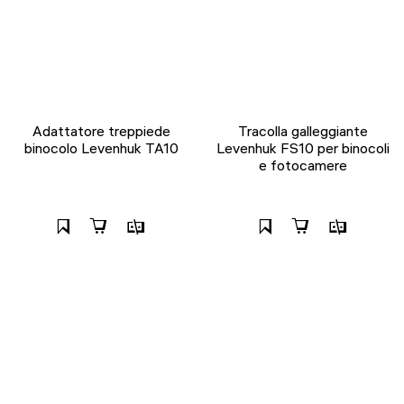
Adattatore treppiede
Tracolla galleggiante
binocolo Levenhuk TA10
Levenhuk FS10 per binocoli
e fotocamere