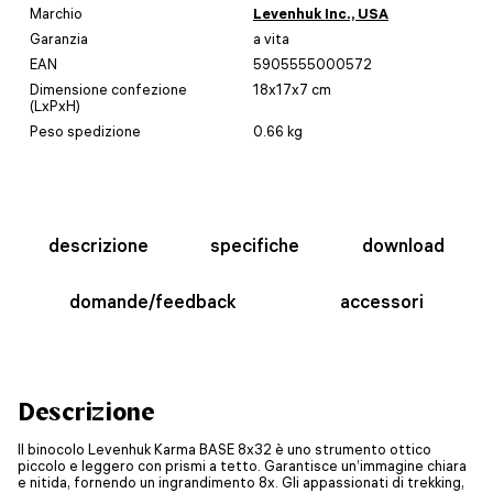
Marchio
Levenhuk Inc., USA
Garanzia
a vita
EAN
5905555000572
Dimensione confezione
18x17x7 cm
(LxPxH)
Peso spedizione
0.66 kg
descrizione
specifiche
download
domande/feedback
accessori
Descrizione
Il binocolo Levenhuk Karma BASE 8x32 è uno strumento ottico
piccolo e leggero con prismi a tetto. Garantisce un’immagine chiara
e nitida, fornendo un ingrandimento 8x. Gli appassionati di trekking,