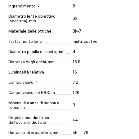
Ingrandimento, x
8
Diametro lente obiettivo
32
(apertura), mm
Materiale delle ottiche
BK-7
Trattamento lenti
multi-coated
Diametro pupilla di uscita, mm
4
Distanza degli occhi, mm
13.6
Luminosità relativa
16
Campo visivo, °
7.2
Campo visivo, m/1000 m
126
Minima distanza di messa a
3
fuoco, m
Regolazione diottrica
±4
dell’oculare, diottrie
Distanza interpupillare, mm
55 — 76