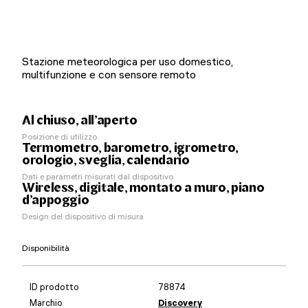
Stazione meteorologica per uso domestico,
multifunzione e con sensore remoto
Al chiuso, all’aperto
Posizione di utilizzo
Termometro, barometro, igrometro,
orologio, sveglia, calendario
Dati e parametri misurati dal dispositivo
Wireless, digitale, montato a muro, piano
d’appoggio
Design del dispositivo di misura
Disponibilità
ID prodotto
78874
Marchio
Discovery