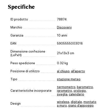
Specifiche
ID prodotto
78874
Marchio
Discovery
Garanzia
10 anni
EAN
5905555003016
Dimensione confezione
21x13x3 cm
(LxPxH)
Peso spedizione
0.32 kg
Posizione di utilizzo
al chiuso
,
all’aperto
Tipo
stazione meteo
termometro
,
barometro
,
Caratteristiche incorporate
igrometro
,
orologio
,
sveglia
,
calendario
wireless
,
digitale
,
montato
Design
a muro
,
piano d’appoggio