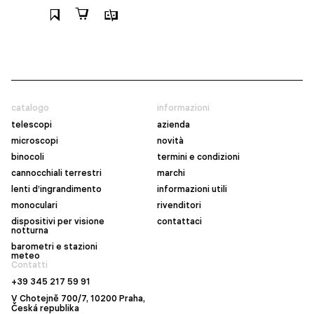
catalogo
informazioni
telescopi
azienda
microscopi
novità
binocoli
termini e condizioni
cannocchiali terrestri
marchi
lenti d’ingrandimento
informazioni utili
monoculari
rivenditori
dispositivi per visione
contattaci
notturna
barometri e stazioni
meteo
Contatti
+39 345 217 59 91
V Chotejně 700/7, 10200 Praha,
Česká republika