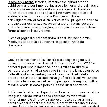
Discovery Channel
informa, intrattiene e ispira il proprio
pubblico in giro per il mondo riguardo alle meraviglie del nostro
pianeta, alla sua diversità e alle sue sorprese. Offrendo a
milioni di persone la possibilità di fare nuove scoperte e di
soddisfare le proprie curiosità, Discovery offre un
coinvolgente mix di narrazioni, articolate su più generi: scienza
e tecnologia, esplorazione, avventura, storia e uno sguardo
dietro le quinte su persone, luoghi e organizzazioni che danno
forma al mondo in cui viviamo.
Siamo orgogliosi di presentarvi la linea di strumenti ottici
Discovery, prodotta da Levenhuk e sponsorizzata da
Discovery.
Grazie alle sue ricche funzionalità e al design elegante, la
stazione meteorologica Levenhuk Discovery Report WA10 è
perfetta per l’uso domestico. Non si limita a misurare la
temperatura e l’umidità, cosa che fanno anche la maggior parte
delle altre stazioni meteo, ma indica anche il livello della
pressione atmosferica, mostra un grafico della sua variazione
e fornisce le previsioni del tempo per i giorni a seguire; inoltre,
mostra l’orario, la data e persino la fase lunare corrente.
Tutti questi dati sono disponibili sullo schermo monocromatico
integrato. Alcune misure sono espresse tramite valori
numerici, mentre altre sono rappresentate da diagrammi o
persino icone; in ogni caso, tutte le informazioni sono di facile
lettura. Il testo ha un contrasto elevato, lettere grandi e visibili