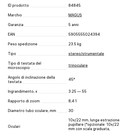
ID prodotto
84845
Marchio
MAGUS
Garanzia
5 anni
EAN
5905555024394
Peso spedizione
23.5 kg
Tipo
stereo/strumentale
Tipo di testata del
trinoculare
microscopio
Angolo di inclinazione della
45°
testata
Ingrandimento, x
3.25 — 55
Rapporto di zoom
8,4:1
Diametro tubo oculare, mm
30
10x/22 mm, lunga estrazione
pupillare (*opzionale: 10x/22
Oculari
mm con scala graduata,