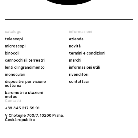
catalogo
informazioni
telescopi
azienda
microscopi
novità
binocoli
termini e condizioni
cannocchiali terrestri
marchi
lenti d’ingrandimento
informazioni utili
monoculari
rivenditori
dispositivi per visione
contattaci
notturna
barometri e stazioni
meteo
Contatti
+39 345 217 59 91
V Chotejně 700/7, 10200 Praha,
Česká republika