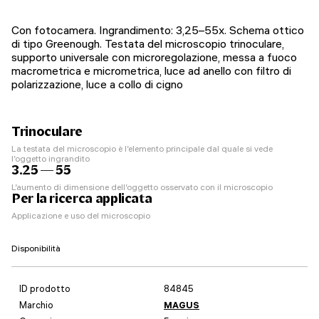
Con fotocamera. Ingrandimento: 3,25–55х. Schema ottico
di tipo Greenough. Testata del microscopio trinoculare,
supporto universale con microregolazione, messa a fuoco
macrometrica e micrometrica, luce ad anello con filtro di
polarizzazione, luce a collo di cigno
Trinoculare
La testata del microscopio è l’elemento principale dal quale si vede
l’oggetto ingrandito
3.25 — 55
L’aumento di dimensione dell’oggetto osservato con il microscopio
Per la ricerca applicata
Applicazione e uso del microscopio
Disponibilità
ID prodotto
84845
Marchio
MAGUS