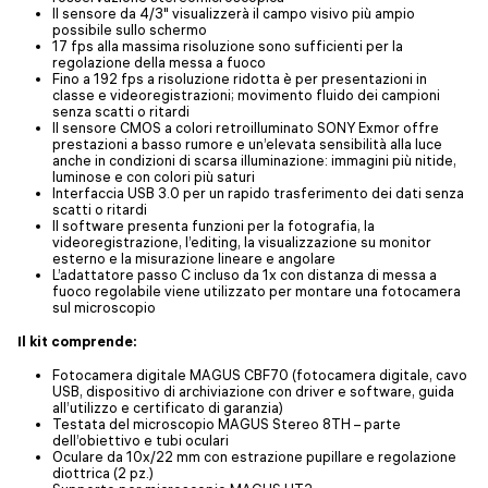
Il sensore da 4/3" visualizzerà il campo visivo più ampio
possibile sullo schermo
17 fps alla massima risoluzione sono sufficienti per la
regolazione della messa a fuoco
Fino a 192 fps a risoluzione ridotta è per presentazioni in
classe e videoregistrazioni; movimento fluido dei campioni
senza scatti o ritardi
Il sensore CMOS a colori retroilluminato SONY Exmor offre
prestazioni a basso rumore e un’elevata sensibilità alla luce
anche in condizioni di scarsa illuminazione: immagini più nitide,
luminose e con colori più saturi
Interfaccia USB 3.0 per un rapido trasferimento dei dati senza
scatti o ritardi
Il software presenta funzioni per la fotografia, la
videoregistrazione, l’editing, la visualizzazione su monitor
esterno e la misurazione lineare e angolare
L’adattatore passo C incluso da 1x con distanza di messa a
fuoco regolabile viene utilizzato per montare una fotocamera
sul microscopio
Il kit comprende:
Fotocamera digitale MAGUS CBF70 (fotocamera digitale, cavo
USB, dispositivo di archiviazione con driver e software, guida
all’utilizzo e certificato di garanzia)
Testata del microscopio MAGUS Stereo 8TH – parte
dell’obiettivo e tubi oculari
Oculare da 10х/22 mm con estrazione pupillare e regolazione
diottrica (2 pz.)