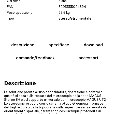
Garanzia
5 anni
EAN
5905555024394
Peso spedizione
23.5 kg
Tipo
stereo/strumentale
descrizione
specifiche
download
domande/feedback
accessori
Descrizione
La soluzione pronta all’uso per saldatura, riparazione e controllo
qualità si basa sulla testata del microscopio della serie MAGUS
Stereo 8H e sul supporto universale per microscopio MAGUS UT2.
Lo stereomicroscopio con lo schema ottico Greenough fornisce
dettagli accurati della topografia della superficie senza perdita di
orientamento spaziale, garantendo così un’ampia profondità di