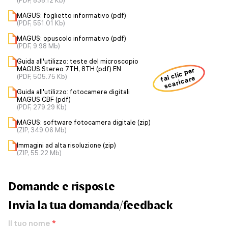
(PDF, 838.12 Kb)
MAGUS: foglietto informativo (pdf)
(PDF, 551.01 Kb)
MAGUS: opuscolo informativo (pdf)
(PDF, 9.98 Mb)
Guida all'utilizzo: teste del microscopio
MAGUS Stereo 7TH, 8TH (pdf) EN
fai clic per
(PDF, 505.75 Kb)
scaricare
Guida all'utilizzo: fotocamere digitali
MAGUS CBF (pdf)
(PDF, 279.29 Kb)
MAGUS: software fotocamera digitale (zip)
(ZIP, 349.06 Mb)
Immagini ad alta risoluzione (zip)
(ZIP, 55.22 Mb)
Domande e risposte
Invia la tua domanda/feedback
Il tuo nome
*