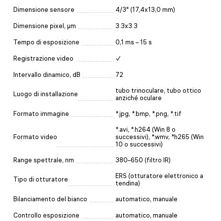
Dimensione sensore
4/3" (17,4x13,0 mm)
Dimensione pixel, µm
3.3x3.3
Tempo di esposizione
0,1 ms – 15 s
Registrazione video
✓
Intervallo dinamico, dB
72
tubo trinoculare, tubo ottico
Luogo di installazione
anziché oculare
Formato immagine
*.jpg, *.bmp, *.png, *.tif
*.avi, *.h264 (Win 8 o
Formato video
successivi), *.wmv, *h265 (Win
10 o successivi)
Range spettrale, nm
380–650 (filtro IR)
ERS (otturatore elettronico a
Tipo di otturatore
tendina)
Bilanciamento del bianco
automatico, manuale
Controllo esposizione
automatico, manuale