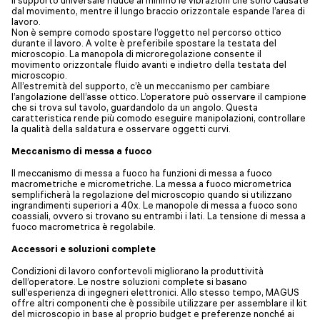
dal movimento, mentre il lungo braccio orizzontale espande l’area di
lavoro.
Non è sempre comodo spostare l’oggetto nel percorso ottico
durante il lavoro. A volte è preferibile spostare la testata del
microscopio. La manopola di microregolazione consente il
movimento orizzontale fluido avanti e indietro della testata del
microscopio.
All’estremità del supporto, c’è un meccanismo per cambiare
l’angolazione dell’asse ottico. L’operatore può osservare il campione
che si trova sul tavolo, guardandolo da un angolo. Questa
caratteristica rende più comodo eseguire manipolazioni, controllare
la qualità della saldatura e osservare oggetti curvi.
Meccanismo di messa a fuoco
Il meccanismo di messa a fuoco ha funzioni di messa a fuoco
macrometriche e micrometriche. La messa a fuoco micrometrica
semplificherà la regolazione del microscopio quando si utilizzano
ingrandimenti superiori a 40x. Le manopole di messa a fuoco sono
coassiali, ovvero si trovano su entrambi i lati. La tensione di messa a
fuoco macrometrica è regolabile.
Accessori e soluzioni complete
Condizioni di lavoro confortevoli migliorano la produttività
dell’operatore. Le nostre soluzioni complete si basano
sull’esperienza di ingegneri elettronici. Allo stesso tempo, MAGUS
offre altri componenti che è possibile utilizzare per assemblare il kit
del microscopio in base al proprio budget e preferenze nonché ai