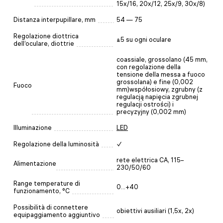
15x/16, 20x/12, 25x/9, 30x/8)
Distanza interpupillare, mm
54 — 75
Regolazione diottrica
±5 su ogni oculare
dell’oculare, diottrie
coassiale, grossolano (45 mm,
con regolazione della
tensione della messa a fuoco
grossolana) e fine (0,002
Fuoco
mm)współosiowy, zgrubny (z
regulacją napięcia zgrubnej
regulacji ostrości) i
precyzyjny (0,002 mm)
Illuminazione
LED
Regolazione della luminosità
✓
rete elettrica CA, 115–
Alimentazione
230/50/60
Range temperature di
0...+40
funzionamento, °C
Possibilità di connettere
obiettivi ausiliari (1,5х, 2х)
equipaggiamento aggiuntivo