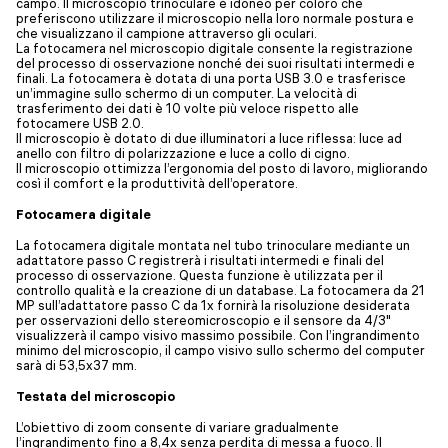
campo. Il microscopio trinoculare è idoneo per coloro che
preferiscono utilizzare il microscopio nella loro normale postura e
che visualizzano il campione attraverso gli oculari.
La fotocamera nel microscopio digitale consente la registrazione
del processo di osservazione nonché dei suoi risultati intermedi e
finali. La fotocamera è dotata di una porta USB 3.0 e trasferisce
un’immagine sullo schermo di un computer. La velocità di
trasferimento dei dati è 10 volte più veloce rispetto alle
fotocamere USB 2.0.
Il microscopio è dotato di due illuminatori a luce riflessa: luce ad
anello con filtro di polarizzazione e luce a collo di cigno.
Il microscopio ottimizza l’ergonomia del posto di lavoro, migliorando
così il comfort e la produttività dell’operatore.
Fotocamera digitale
La fotocamera digitale montata nel tubo trinoculare mediante un
adattatore passo C registrerà i risultati intermedi e finali del
processo di osservazione. Questa funzione è utilizzata per il
controllo qualità e la creazione di un database. La fotocamera da 21
MP sull’adattatore passo C da 1x fornirà la risoluzione desiderata
per osservazioni dello stereomicroscopio e il sensore da 4/3"
visualizzerà il campo visivo massimo possibile. Con l’ingrandimento
minimo del microscopio, il campo visivo sullo schermo del computer
sarà di 53,5x37 mm.
Testata del microscopio
L’obiettivo di zoom consente di variare gradualmente
l’ingrandimento fino a 8,4x senza perdita di messa a fuoco. Il