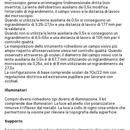
microscopio genera un’immagine tridimensionale dritta (non
invertita). La lente dell’obiettivo ausiliario da 0,5x modifica
l’intervallo di ingrandimento, il campo visivo e la distanza di lavoro
del microscopio.
Quando si utilizza la lente ausiliaria da 0,5x si conseguono un
ingrandimento di 3,25–27,5x e una distanza di lavoro di 177 mm per
la saldatura.
Quando non si utilizza la lente ausiliaria da 0,5x si conseguono un
ingrandimento di 6,5–55x e una distanza di lavoro di 105 mm per il
controllo qualità.
Le manipolazioni dello strumento richiedono un campo visivo più
ampio rispetto all’osservazione visiva nel controllo qualità. Quando
osservato attraverso gli oculari, il diametro del campo visivo con la
lente ausiliaria da 0,5x è di 67,7 mm utilizzando un ingrandimento del
microscopio da 3,25x, ed è di 8 mm utilizzando un ingrandimento da
27,5x.
La configurazione di base comprende oculari da 10x/22 mm con
regolazione diottrica ed estrazione pupillare per lavorare con
occhiali.
Illuminatori
Compiti diversi richiedono tipi diversi di illuminazione. Il kit
comprende due illuminatori. La luce ad anello con polarizzatore
rimuove il riflesso dal metallo. La luce a collo di cigno crea ombre che
permettono la visione per rilevare la topografia della superficie.
Supporto
Il supporto universale riduce al minimo le vibrazioni che sono causate