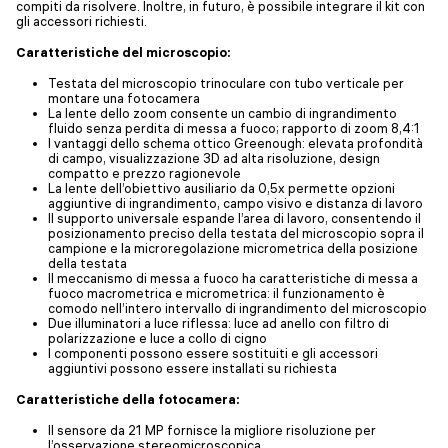
compiti da risolvere. Inoltre, in futuro, è possibile integrare il kit con
gli accessori richiesti.
Caratteristiche del microscopio:
Testata del microscopio trinoculare con tubo verticale per
montare una fotocamera
La lente dello zoom consente un cambio di ingrandimento
fluido senza perdita di messa a fuoco; rapporto di zoom 8,4:1
I vantaggi dello schema ottico Greenough: elevata profondità
di campo, visualizzazione 3D ad alta risoluzione, design
compatto e prezzo ragionevole
La lente dell’obiettivo ausiliario da 0,5x permette opzioni
aggiuntive di ingrandimento, campo visivo e distanza di lavoro
Il supporto universale espande l’area di lavoro, consentendo il
posizionamento preciso della testata del microscopio sopra il
campione e la microregolazione micrometrica della posizione
della testata
Il meccanismo di messa a fuoco ha caratteristiche di messa a
fuoco macrometrica e micrometrica: il funzionamento è
comodo nell’intero intervallo di ingrandimento del microscopio
Due illuminatori a luce riflessa: luce ad anello con filtro di
polarizzazione e luce a collo di cigno
I componenti possono essere sostituiti e gli accessori
aggiuntivi possono essere installati su richiesta
Caratteristiche della fotocamera:
Il sensore da 21 MP fornisce la migliore risoluzione per
l’osservazione stereomicroscopica