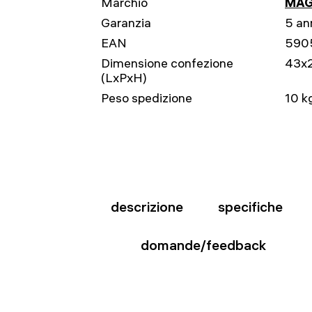
Marchio
MAG
Garanzia
5 an
EAN
590
Dimensione confezione
43x
(LxPxH)
Peso spedizione
10 k
descrizione
specifiche
domande/feedback