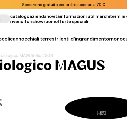
Spedizione gratuita per ordini superiori a 70 €
catalogo
azienda
novità
informazioni utili
marchi
termini 
Cerca per prodotto, SKU, categoria, ecc.
rivenditori
showroom
offerte speciali
ocoli
cannocchiali terrestri
lenti d’ingrandimento
monocu
 biologico MAGUS Bio 230B
biologico MAGUS
e,
 W