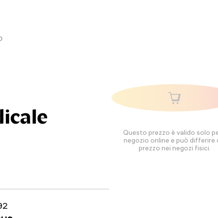
o
icale
Questo prezzo è valido solo per
negozio online e può differire 
prezzo nei negozi fisici.
92