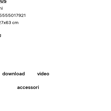
US
ni
5555017921
27x63 cm
g
download
video
accessori