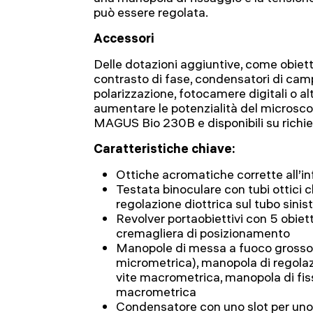
può essere regolata.
Accessori
Delle dotazioni aggiuntive, come obiettivi
contrasto di fase, condensatori di camp
polarizzazione, fotocamere digitali o a
aumentare le potenzialità del microscop
MAGUS Bio 230B e disponibili su richie
Caratteristiche chiave:
Ottiche acromatiche corrette all’inf
Testata binoculare con tubi ottici 
regolazione diottrica sul tubo sinis
Revolver portaobiettivi con 5 obiett
cremagliera di posizionamento
Manopole di messa a fuoco grossol
micrometrica), manopola di regolaz
vite macrometrica, manopola di fis
macrometrica
Condensatore con uno slot per uno