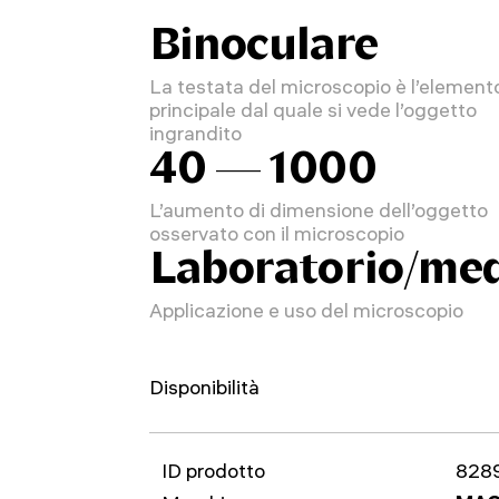
Binoculare
La testata del microscopio è l’element
principale dal quale si vede l’oggetto
ingrandito
40 — 1000
L’aumento di dimensione dell’oggetto
osservato con il microscopio
Laboratorio/med
Applicazione e uso del microscopio
Disponibilità
ID prodotto
828