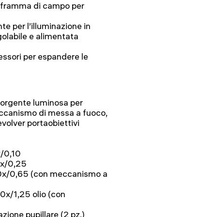
diaframma di campo per
 per l’illuminazione in
golabile e alimentata
ccessori per espandere le
sorgente luminosa per
eccanismo di messa a fuoco,
volver portaobiettivi
x/0,10
10x/0,25
 40x/0,65 (con meccanismo a
00x/1,25 olio (con
ione pupillare (2 pz.)