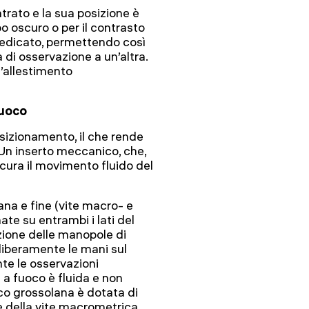
trato e la sua posizione è
po oscuro o per il contrasto
 dedicato, permettendo così
di osservazione a un’altra.
l’allestimento
fuoco
osizionamento, il che rende
 Un inserto meccanico, che,
cura il movimento fluido del
na e fine (vite macro- e
te su entrambi i lati del
zione delle manopole di
liberamente le mani sul
e le osservazioni
 a fuoco è fluida e non
co grossolana è dotata di
e della vite macrometrica