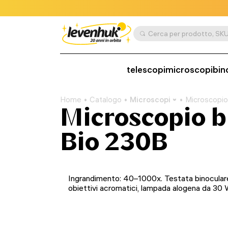
telescopi
microscopi
bin
Home
Catalogo
Microscopi
Microscopio
Microscopio 
Bio 230B
Ingrandimento: 40–1000x. Testata binocular
obiettivi acromatici, lampada alogena da 30