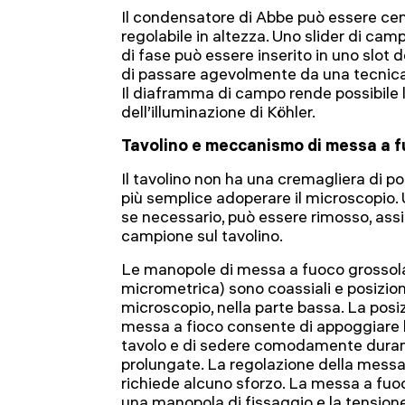
Il condensatore di Abbe può essere cen
regolabile in altezza. Uno slider di cam
di fase può essere inserito in uno slot
di passare agevolmente da una tecnica 
Il diaframma di campo rende possibile 
dell’illuminazione di Köhler.
Tavolino e meccanismo di messa a 
Il tavolino non ha una cremagliera di p
più semplice adoperare il microscopio.
se necessario, può essere rimosso, assi
campione sul tavolino.
Le manopole di messa a fuoco grossola
micrometrica) sono coassiali e posiziona
microscopio, nella parte bassa. La posi
messa a fioco consente di appoggiare 
tavolo e di sedere comodamente durant
prolungate. La regolazione della messa
richiede alcuno sforzo. La messa a fuo
una manopola di fissaggio e la tension