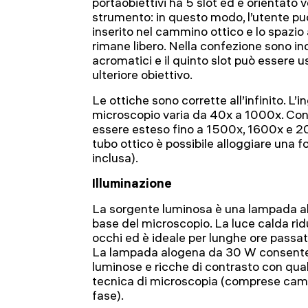
portaobiettivi ha 5 slot ed è orientato v
strumento: in questo modo, l’utente pu
inserito nel cammino ottico e lo spazio 
rimane libero. Nella confezione sono inc
acromatici e il quinto slot può essere u
ulteriore obiettivo.
Le ottiche sono corrette all’infinito. L
microscopio varia da 40x a 1000x. Con g
essere esteso fino a 1500x, 1600x e 20
tubo ottico è possibile alloggiare una 
inclusa).
Illuminazione
La sorgente luminosa è una lampada al
base del microscopio. La luce calda rid
occhi ed è ideale per lunghe ore passat
La lampada alogena da 30 W consente 
luminose e ricche di contrasto con quals
tecnica di microscopia (comprese camp
fase).