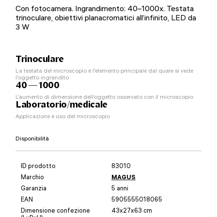
Con fotocamera. Ingrandimento: 40–1000x. Testata
trinoculare, obiettivi planacromatici all’infinito, LED da
3 W
Trinoculare
La testata del microscopio è l’elemento principale dal quale si vede
l’oggetto ingrandito
40 — 1000
L’aumento di dimensione dell’oggetto osservato con il microscopio
Laboratorio/medicale
Applicazione e uso del microscopio
Disponibilità
ID prodotto
83010
Marchio
MAGUS
Garanzia
5 anni
EAN
5905555018065
Dimensione confezione
43x27x63 cm