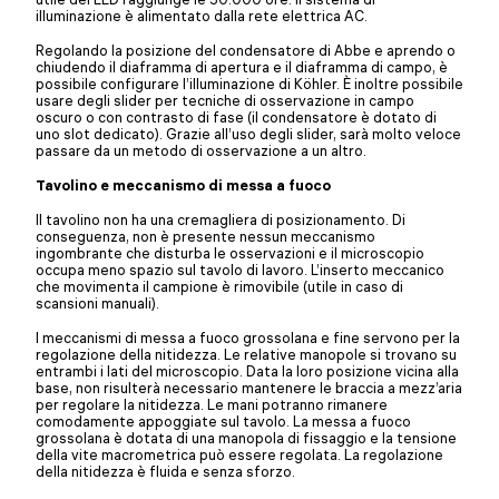
illuminazione è alimentato dalla rete elettrica AC.
Regolando la posizione del condensatore di Abbe e aprendo o
chiudendo il diaframma di apertura e il diaframma di campo, è
possibile configurare l’illuminazione di Köhler. È inoltre possibile
usare degli slider per tecniche di osservazione in campo
oscuro o con contrasto di fase (il condensatore è dotato di
uno slot dedicato). Grazie all’uso degli slider, sarà molto veloce
passare da un metodo di osservazione a un altro.
Tavolino e meccanismo di messa a fuoco
Il tavolino non ha una cremagliera di posizionamento. Di
conseguenza, non è presente nessun meccanismo
ingombrante che disturba le osservazioni e il microscopio
occupa meno spazio sul tavolo di lavoro. L’inserto meccanico
che movimenta il campione è rimovibile (utile in caso di
scansioni manuali).
I meccanismi di messa a fuoco grossolana e fine servono per la
regolazione della nitidezza. Le relative manopole si trovano su
entrambi i lati del microscopio. Data la loro posizione vicina alla
base, non risulterà necessario mantenere le braccia a mezz’aria
per regolare la nitidezza. Le mani potranno rimanere
comodamente appoggiate sul tavolo. La messa a fuoco
grossolana è dotata di una manopola di fissaggio e la tensione
della vite macrometrica può essere regolata. La regolazione
della nitidezza è fluida e senza sforzo.