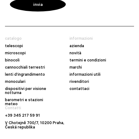
catalogo
informazioni
telescopi
azienda
microscopi
novità
binocoli
termini e condizioni
cannocchiali terrestri
marchi
lenti d’ingrandimento
informazioni utili
monoculari
rivenditori
dispositivi per visione
contattaci
notturna
barometri e stazioni
meteo
Contatti
+39 345 217 59 91
V Chotejně 700/7, 10200 Praha,
Česká republika