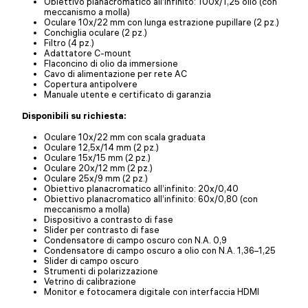
Obiettivo planacromatico all’infinito: 100x/1,25 olio (con
meccanismo a molla)
Oculare 10x/22 mm con lunga estrazione pupillare (2 pz.)
Conchiglia oculare (2 pz.)
Filtro (4 pz.)
Adattatore C-mount
Flaconcino di olio da immersione
Cavo di alimentazione per rete AC
Copertura antipolvere
Manuale utente e certificato di garanzia
Disponibili su richiesta:
Oculare 10x/22 mm con scala graduata
Oculare 12,5x/14 mm (2 pz.)
Oculare 15x/15 mm (2 pz.)
Oculare 20x/12 mm (2 pz.)
Oculare 25x/9 mm (2 pz.)
Obiettivo planacromatico all’infinito: 20x/0,40
Obiettivo planacromatico all’infinito: 60x/0,80 (con
meccanismo a molla)
Dispositivo a contrasto di fase
Slider per contrasto di fase
Condensatore di campo oscuro con N.A. 0,9
Condensatore di campo oscuro a olio con N.A. 1,36–1,25
Slider di campo oscuro
Strumenti di polarizzazione
Vetrino di calibrazione
Monitor e fotocamera digitale con interfaccia HDMI