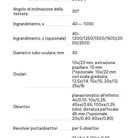
Angolo di inclinazione della
30°
testata
Ingrandimento, x
40 — 1000
40–
Ingrandimento, x (opzionale)
1200/1250/1500/1600/20
00/2500
Diametro tubo oculare, mm
30
10х/22 mm, estrazione
pupillare: 10 mm
(*opzionale: 10x/22 mm
Oculari
con scala graduata,
12,5x/14; 15x/15; 20x/12;
25x/9)
planacromatici all’infinito:
4x/0,10; 10x/0,25;
40xs/0,65; 100xs/1,25
Obiettivi
(olio); distanza parfocale:
45 mm (*opzionale:
20x/0,40; 60хs/0,80)
Revolver portaobiettivi
per 5 obiettivi