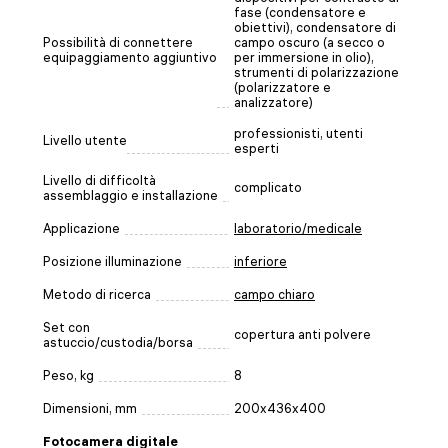
fase (condensatore e
obiettivi), condensatore di
Possibilità di connettere
campo oscuro (a secco o
equipaggiamento aggiuntivo
per immersione in olio),
strumenti di polarizzazione
(polarizzatore e
analizzatore)
professionisti, utenti
Livello utente
esperti
Livello di difficoltà
complicato
assemblaggio e installazione
Applicazione
laboratorio/medicale
Posizione illuminazione
inferiore
Metodo di ricerca
campo chiaro
Set con
copertura anti polvere
astuccio/custodia/borsa
Peso, kg
8
Dimensioni, mm
200x436x400
Fotocamera digitale