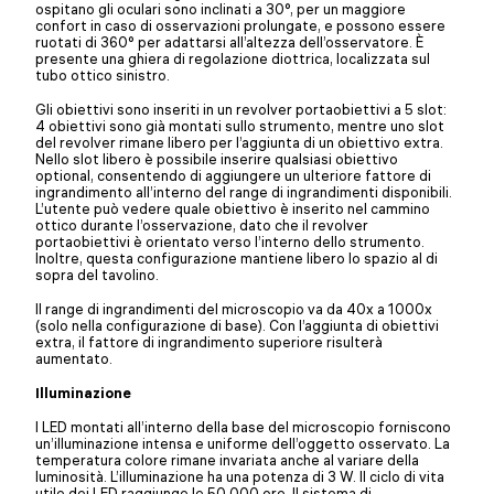
ospitano gli oculari sono inclinati a 30°, per un maggiore
confort in caso di osservazioni prolungate, e possono essere
ruotati di 360° per adattarsi all’altezza dell’osservatore. È
presente una ghiera di regolazione diottrica, localizzata sul
tubo ottico sinistro.
Gli obiettivi sono inseriti in un revolver portaobiettivi a 5 slot:
4 obiettivi sono già montati sullo strumento, mentre uno slot
del revolver rimane libero per l’aggiunta di un obiettivo extra.
Nello slot libero è possibile inserire qualsiasi obiettivo
optional, consentendo di aggiungere un ulteriore fattore di
ingrandimento all’interno del range di ingrandimenti disponibili.
L’utente può vedere quale obiettivo è inserito nel cammino
ottico durante l’osservazione, dato che il revolver
portaobiettivi è orientato verso l’interno dello strumento.
Inoltre, questa configurazione mantiene libero lo spazio al di
sopra del tavolino.
Il range di ingrandimenti del microscopio va da 40x a 1000x
(solo nella configurazione di base). Con l’aggiunta di obiettivi
extra, il fattore di ingrandimento superiore risulterà
aumentato.
Illuminazione
I LED montati all’interno della base del microscopio forniscono
un’illuminazione intensa e uniforme dell’oggetto osservato. La
temperatura colore rimane invariata anche al variare della
luminosità. L’illuminazione ha una potenza di 3 W. Il ciclo di vita
utile dei LED raggiunge le 50.000 ore. Il sistema di