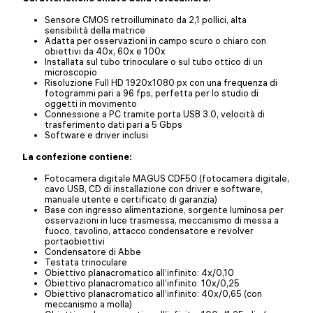
Sensore CMOS retroilluminato da 2,1 pollici, alta
sensibilità della matrice
Adatta per osservazioni in campo scuro o chiaro con
obiettivi da 40x, 60x e 100x
Installata sul tubo trinoculare o sul tubo ottico di un
microscopio
Risoluzione Full HD 1920x1080 px con una frequenza di
fotogrammi pari a 96 fps, perfetta per lo studio di
oggetti in movimento
Connessione a PC tramite porta USB 3.0, velocità di
trasferimento dati pari a 5 Gbps
Software e driver inclusi
La confezione contiene:
Fotocamera digitale MAGUS CDF50 (fotocamera digitale,
cavo USB, CD di installazione con driver e software,
manuale utente e certificato di garanzia)
Base con ingresso alimentazione, sorgente luminosa per
osservazioni in luce trasmessa, meccanismo di messa a
fuoco, tavolino, attacco condensatore e revolver
portaobiettivi
Condensatore di Abbe
Testata trinoculare
Obiettivo planacromatico all’infinito: 4x/0,10
Obiettivo planacromatico all’infinito: 10x/0,25
Obiettivo planacromatico all’infinito: 40x/0,65 (con
meccanismo a molla)