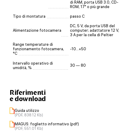
di RAM, porta USB 3.0, CD-
ROM, 17" o più grande
Tipo di montatura
passo C
DC, 5 V, da porta USB del
Alimentazione fotocamera
computer; adattatore 12 V,
3 A per la cella di Peltier
Range temperature di
funzionamento fotocamera,
-10...+50
°C
Intervallo operativo di
30 — 80
umidità, %
Riferimenti
e download
Guida utilizzo
(PDF, 838.12 Kb)
MAGUS: foglietto informativo (pdf)
(PDF, 551.01 Kb)