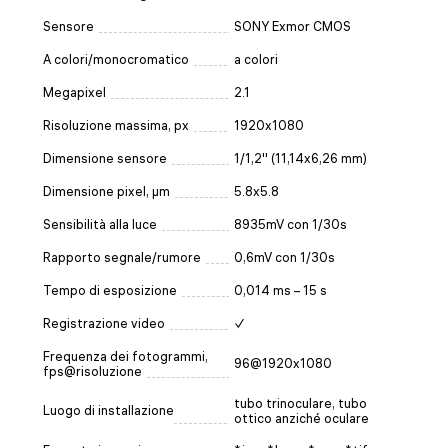
Sensore
SONY Exmor CMOS
A colori/monocromatico
a colori
Megapixel
2.1
Risoluzione massima, px
1920x1080
Dimensione sensore
1/1,2'' (11,14x6,26 mm)
Dimensione pixel, µm
5.8x5.8
Sensibilità alla luce
8935mV con 1/30s
Rapporto segnale/rumore
0,6mV con 1/30s
Tempo di esposizione
0,014 ms – 15 s
Registrazione video
✓
Frequenza dei fotogrammi,
96@1920x1080
fps@risoluzione
tubo trinoculare, tubo
Luogo di installazione
ottico anziché oculare