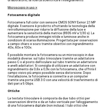
Microscopio in uso »
Fotocamera digitale
Fotocamera full color con sensore CMOS SONY Exmor 2,1 MP
digitale. Il sensore è prodotto sfruttando la tecnologia della
retroilluminazione per ridurre la diffusione della luce e
aumentare la sensitività della matrice (8935 mV a 1/30 s). La
fotocamera produce immagini nitide e luminose anche in
condizioni di scarsa illuminazione. Progettata per osservazioni
a campo chiaro e scuro tramite obiettivi con ingrandimento
40x, 60x e 100x.
È possibile montare la fotocamera su un microscopio in due
modalità diverse: sul tubo trinoculare tramite un adattatore
passo C o al posto dell’oculare sul tubo tramite un adattatore
e anelli adattatori. Si consiglia di utilizzare un adattatore con
ingrandimento da 0,6x a 0,9x con la fotocamera, che offrirà il
campo visivo più ampio possibile senza distorsione. Dopo
l’installazione, la fotocamera si connette a un computer
tramite una porta USB 3.0 con una velocità di trasferimento di
dati pari a 5 Gbps.
Ottiche
La testata trinoculare è composta da due tubo ottici per
osservazioni dirette e da un tubo verticale per l’alloggiamento
di una fotocamera digitale (non inclusa). I tubi ottici che