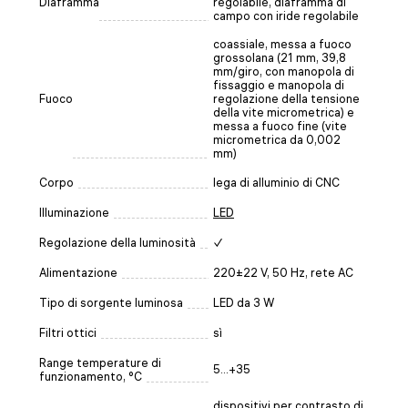
Diaframma
regolabile, diaframma di
campo con iride regolabile
coassiale, messa a fuoco
grossolana (21 mm, 39,8
mm/giro, con manopola di
fissaggio e manopola di
Fuoco
regolazione della tensione
della vite micrometrica) e
messa a fuoco fine (vite
micrometrica da 0,002
mm)
Corpo
lega di alluminio di CNC
Illuminazione
LED
Regolazione della luminosità
✓
Alimentazione
220±22 V, 50 Hz, rete AC
Tipo di sorgente luminosa
LED da 3 W
Filtri ottici
sì
Range temperature di
5...+35
funzionamento, °C
dispositivi per contrasto di