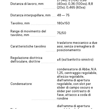
21 (4x); 5 (10x); 0,66
Distanza di lavoro, mm
(40xs); 0,36 (100xs); 8,8
(20x); 0,465 (60xs)
Distanza interpupillare, mm
48 — 75
Tavolino, mm
180x150
Range di movimento del
75/50
tavolino, mm
traslatore meccanico a due
Caratteristiche tavolino
assi, senza cremagliera di
posizionamento
Regolazione diottrica
±6 (sul barilotto sinistro)
dell’oculare, diottrie
condensatore di Abbe, N.A.
1,25, centraggio regolabile,
altezza regolabile,
diaframma di apertura
Condensatore
regolabile, con slot per
slider di campo oscuro e
slider per contrasto di
fase, attacco a coda di
rondine
diaframma di apertura