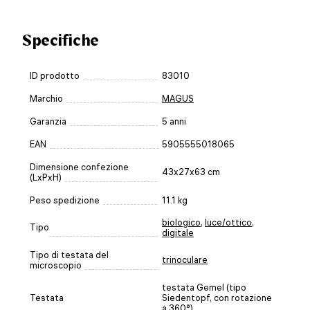
Specifiche
ID prodotto
83010
Marchio
MAGUS
Garanzia
5 anni
EAN
5905555018065
Dimensione confezione
43x27x63 cm
(LxPxH)
Peso spedizione
11.1 kg
biologico
,
luce/ottico
,
Tipo
digitale
Tipo di testata del
trinoculare
microscopio
testata Gemel (tipo
Testata
Siedentopf, con rotazione
a 360°)