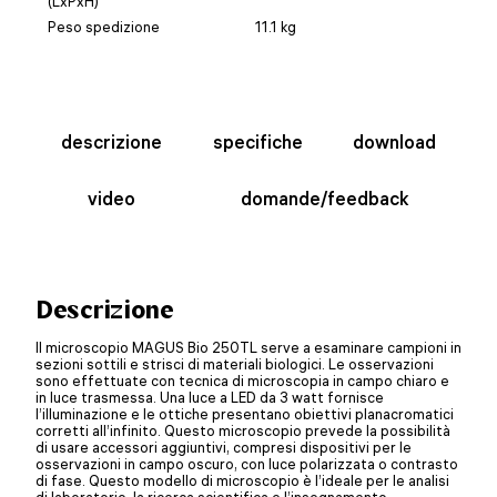
(LxPxH)
Peso spedizione
11.1 kg
descrizione
specifiche
download
video
domande/feedback
Descrizione
Il microscopio MAGUS Bio 250TL serve a esaminare campioni in
sezioni sottili e strisci di materiali biologici. Le osservazioni
sono effettuate con tecnica di microscopia in campo chiaro e
in luce trasmessa. Una luce a LED da 3 watt fornisce
l’illuminazione e le ottiche presentano obiettivi planacromatici
corretti all’infinito. Questo microscopio prevede la possibilità
di usare accessori aggiuntivi, compresi dispositivi per le
osservazioni in campo oscuro, con luce polarizzata o contrasto
di fase. Questo modello di microscopio è l’ideale per le analisi
di laboratorio, la ricerca scientifica e l’insegnamento.