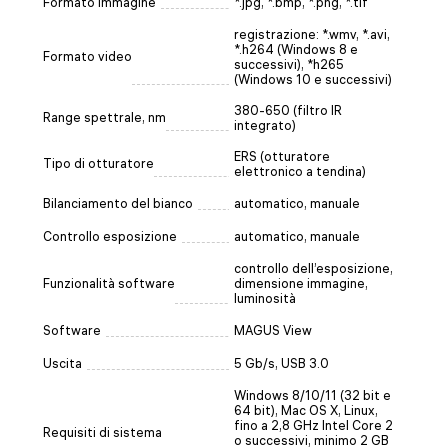
Formato immagine
*.jpg, *.bmp, *.png, *.tif
registrazione: *.wmv, *.avi,
*.h264 (Windows 8 e
Formato video
successivi), *h265
(Windows 10 e successivi)
380-650 (filtro IR
Range spettrale, nm
integrato)
ERS (otturatore
Tipo di otturatore
elettronico a tendina)
Bilanciamento del bianco
automatico, manuale
Controllo esposizione
automatico, manuale
controllo dell’esposizione,
Funzionalità software
dimensione immagine,
luminosità
Software
MAGUS View
Uscita
5 Gb/s, USB 3.0
Windows 8/10/11 (32 bit e
64 bit), Mac OS X, Linux,
fino a 2,8 GHz Intel Core 2
Requisiti di sistema
o successivi, minimo 2 GB