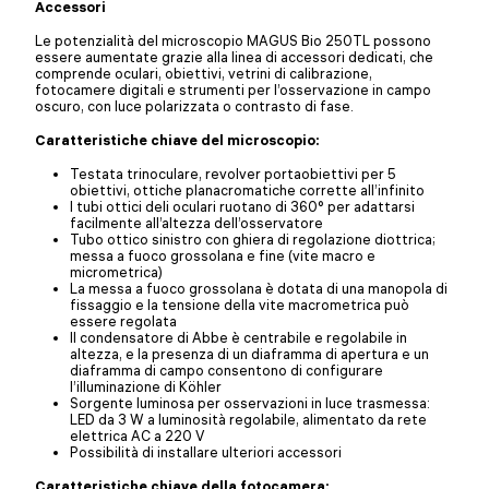
Accessori
Le potenzialità del microscopio MAGUS Bio 250TL possono
essere aumentate grazie alla linea di accessori dedicati, che
comprende oculari, obiettivi, vetrini di calibrazione,
fotocamere digitali e strumenti per l’osservazione in campo
oscuro, con luce polarizzata o contrasto di fase.
Caratteristiche chiave del microscopio:
Testata trinoculare, revolver portaobiettivi per 5
obiettivi, ottiche planacromatiche corrette all’infinito
I tubi ottici deli oculari ruotano di 360° per adattarsi
facilmente all’altezza dell’osservatore
Tubo ottico sinistro con ghiera di regolazione diottrica;
messa a fuoco grossolana e fine (vite macro e
micrometrica)
La messa a fuoco grossolana è dotata di una manopola di
fissaggio e la tensione della vite macrometrica può
essere regolata
Il condensatore di Abbe è centrabile e regolabile in
altezza, e la presenza di un diaframma di apertura e un
diaframma di campo consentono di configurare
l’illuminazione di Köhler
Sorgente luminosa per osservazioni in luce trasmessa:
LED da 3 W a luminosità regolabile, alimentato da rete
elettrica AC a 220 V
Possibilità di installare ulteriori accessori
Caratteristiche chiave della fotocamera: