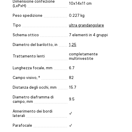
Dimensione confezione
10x14x11 cm
(LxPxH)
Peso spedizione
0.227 kg
Tipo
ultra grandangolare
Schema ottico
7 elementi in 4 gruppi
Diametro del barilotto, in
1,25
completamente
Trattamento lenti
multirivestite
Lunghezza focale, mm
6.7
Campo visivo, °
82
Distanza degli occhi, mm
15.7
Diametro diaframma di
9.5
campo, mm
Annerimento dei bordi
✓
laterali
Parafocale
✓