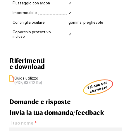
Flussaggio con argon
✓
Impermeabile
✓
Conchiglia oculare
gomma, pieghevole
Coperchio protettivo
✓
incluso
Riferimenti
e download
Guida utilizzo
fai clic per
(PDF, 838.12 Kb)
scaricare
Domande e risposte
Invia la tua domanda/feedback
Il tuo nome
*