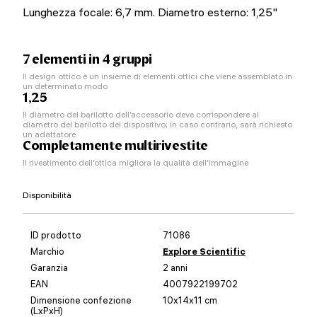
Lunghezza focale: 6,7 mm. Diametro esterno: 1,25"
7 elementi in 4 gruppi
Il design ottico è un insieme di elementi ottici che viene assemblato in
un determinato modo
1,25
Il diametro del barilotto dell’accessorio deve corrispondere al
diametro del barilotto del dispositivo; in caso contrario, sarà richiesto
un adattatore
Completamente multirivestite
Il rivestimento dell’ottica migliora la qualità dell’immagine
Disponibilità
ID prodotto
71086
Marchio
Explore Scientific
Garanzia
2 anni
EAN
4007922199702
Dimensione confezione
10x14x11 cm
(LxPxH)