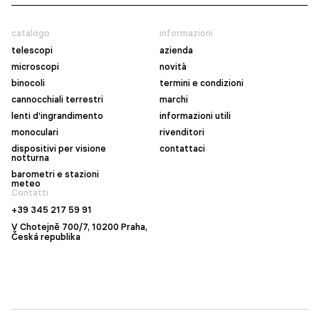
catalogo
informazioni
telescopi
azienda
microscopi
novità
binocoli
termini e condizioni
cannocchiali terrestri
marchi
lenti d’ingrandimento
informazioni utili
monoculari
rivenditori
dispositivi per visione
contattaci
notturna
barometri e stazioni
meteo
Contatti
+39 345 217 59 91
V Chotejně 700/7, 10200 Praha,
Česká republika